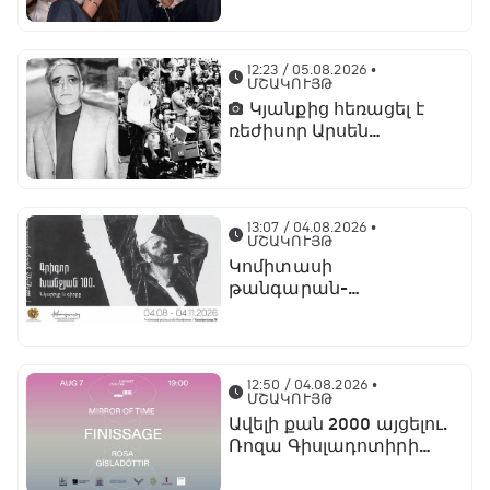
12:23 / 05.08.2026
•
ՄՇԱԿՈՒՅԹ
Կյանքից հեռացել է
ռեժիսոր Արսեն
Ասլանյանը
13:07 / 04.08.2026
•
ՄՇԱԿՈՒՅԹ
Կոմիտասի
թանգարան-
ինստիտուտում կբացվի
«Գրիգոր Խանջյան - 100.
Նկարիչը և գիրքը»
ցուցահանդեսը
12:50 / 04.08.2026
•
ՄՇԱԿՈՒՅԹ
Ավելի քան 2000 այցելու.
Ռոզա Գիսլադոտիրի
«Ժամանակի
արտացոլանքը»