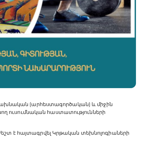
Հ նախնական (արհեստագործական) և միջին
ղ ուսումնական հաստատությունների
ժեշտ է հայտագրվել Կրթական տեխնոլոգիաների