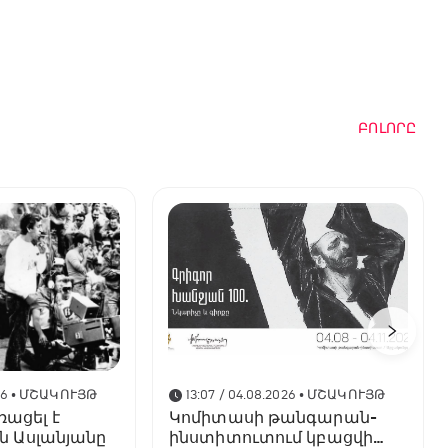
ԲՈԼՈՐԸ
26
• ՄՇԱԿՈՒՅԹ
13:07 / 04.08.2026
• ՄՇԱԿՈՒՅԹ
ռացել է
Կոմիտասի թանգարան-
ն Ասլանյանը
ինստիտուտում կբացվի