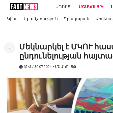
ՍՊՈՐՏ
ՄՇԱԿՈՒՅԹ
Կինո
Երաժշտություն
Գրադարան
Արվեստ
Մեկնարկել է ՄԿՈՒ հա
ընդունելության հայտա
15:41 / 30.07.2024
•
ՄՇԱԿՈՒՅԹ