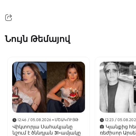
Նույն Թեմայով
12:46 / 05.08.2026
• ՄՇԱԿՈՒՅԹ
12:23 / 05.08.20
Վիկտորյա Սահակյանը
Կյանքից հե
նշում է ծննդյան 31-ամյակը
ռեժիսոր Արսե