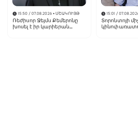
15:50 / 07.08.2026
• ՄՇԱԿՈՒՅԹ
15:01 / 07.08.202
Ռեժիսոր Ջեյմս Քեմերոնը
Տորոնտոյի մ
խոսել է իր կարիերան
կինոփառատ
ավարտելու մասին
ընթացքում կ
Արտավազդ Փե
ֆիլմ