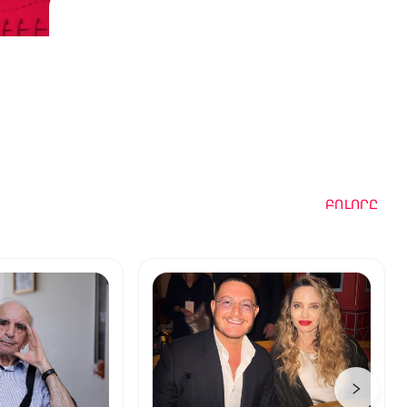
ԲՈԼՈՐԸ