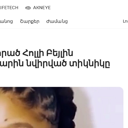
LIFETECH
AKNEYE
անոց
Շարքեր
Ժամանց
Լո
ծ Հոլլի Բեյլին
պարին նվիրված տիկնիկը