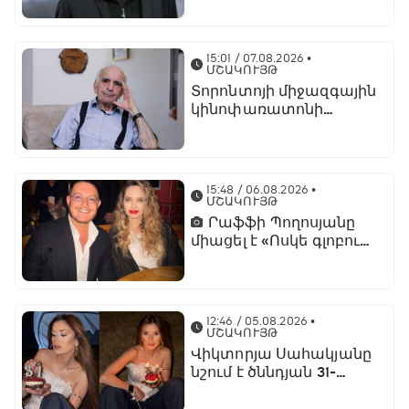
մասին
15:01 / 07.08.2026
•
ՄՇԱԿՈՒՅԹ
Տորոնտոյի միջազգային
կինոփառատոնի
ընթացքում կցուցադրվի
Արտավազդ Փելեշյանի
հինգ ֆիլմ
15:48 / 06.08.2026
•
ՄՇԱԿՈՒՅԹ
Րաֆֆի Պողոսյանը
միացել է «Ոսկե գլոբուս»
հիմնադրամի
տնօրենների խորհրդին
12:46 / 05.08.2026
•
ՄՇԱԿՈՒՅԹ
Վիկտորյա Սահակյանը
նշում է ծննդյան 31-
ամյակը