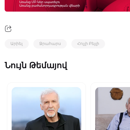
Արիել
Ջրահարս
Հոլլի Բեյլի
Նույն Թեմայով