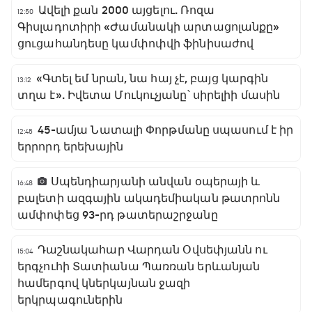
Ավելի քան 2000 այցելու. Ռոզա
12:50
Գիսլադոտիրի «Ժամանակի արտացոլանքը»
ցուցահանդեսը կամփոփվի ֆինիսաժով
«Գտել եմ նրան, նա հայ չէ, բայց կարգին
13:12
տղա է». Իվետա Մուկուչյանը՝ սիրելիի մասին
45-ամյա Նատալի Փորթմանը սպասում է իր
12:45
երրորդ երեխային
Սպենդիարյանի անվան օպերայի և
16:48
բալետի ազգային ակադեմիական թատրոնն
ամփոփեց 93-րդ թատերաշրջանը
Դաշնակահար Վարդան Օվսեփյանն ու
15:04
երգչուհի Տատիանա Պառռան երևանյան
համերգով կներկայնան ջազի
երկրպագուներին