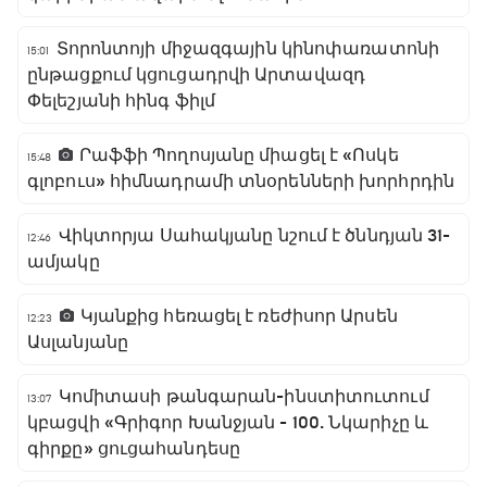
Տորոնտոյի միջազգային կինոփառատոնի
15:01
ընթացքում կցուցադրվի Արտավազդ
Փելեշյանի հինգ ֆիլմ
Րաֆֆի Պողոսյանը միացել է «Ոսկե
15:48
գլոբուս» հիմնադրամի տնօրենների խորհրդին
Վիկտորյա Սահակյանը նշում է ծննդյան 31-
12:46
ամյակը
Կյանքից հեռացել է ռեժիսոր Արսեն
12:23
Ասլանյանը
Կոմիտասի թանգարան-ինստիտուտում
13:07
կբացվի «Գրիգոր Խանջյան - 100. Նկարիչը և
գիրքը» ցուցահանդեսը