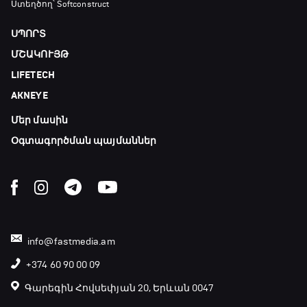
Ստեղծող՝ Softconstruct
ՍՊՈՐՏ
ՄՇԱԿՈՒՅԹ
LIFETECH
AKNEYE
Մեր մասին
Օգտագործման պայմաններ
info@fastmedia.am
+374 60 90 00 09
Գարեգին Հովսեփյան 20, Երևան 0047