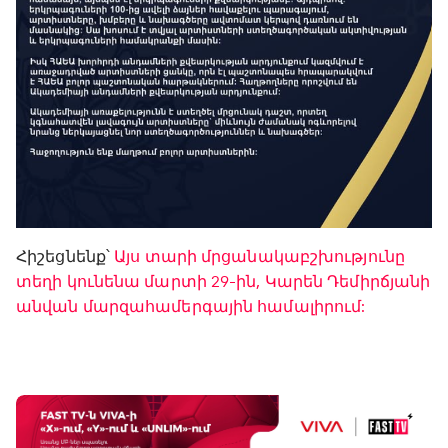
Հիշեցնենք՝
Այս տարի մրցանակաբշխությունը
տեղի կունենա մարտի 29-ին, Կարեն Դեմիրճյանի
անվան մարզահամերգային համալիրում: