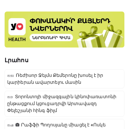
Լրահոս
Ռեժիսոր Ջեյմս Քեմերոնը խոսել է իր
15:50
կարիերան ավարտելու մասին
Տորոնտոյի միջազգային կինոփառատոնի
15:01
ընթացքում կցուցադրվի Արտավազդ
Փելեշյանի հինգ ֆիլմ
Րաֆֆի Պողոսյանը միացել է «Ոսկե
15:48