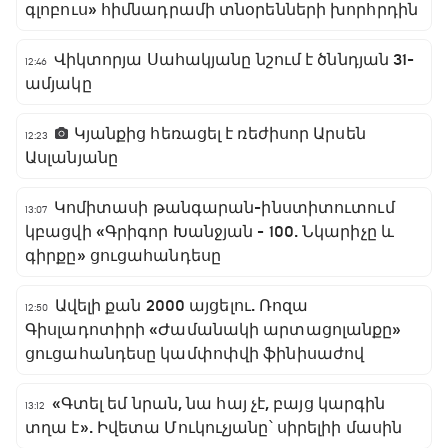
գլոբուս» հիմնադրամի տնօրենների խորհրդին
Վիկտորյա Սահակյանը նշում է ծննդյան 31-
12:46
ամյակը
Կյանքից հեռացել է ռեժիսոր Արսեն
12:23
Ասլանյանը
Կոմիտասի թանգարան-ինստիտուտում
13:07
կբացվի «Գրիգոր Խանջյան - 100. Նկարիչը և
գիրքը» ցուցահանդեսը
Ավելի քան 2000 այցելու. Ռոզա
12:50
Գիսլադոտիրի «Ժամանակի արտացոլանքը»
ցուցահանդեսը կամփոփվի ֆինիսաժով
«Գտել եմ նրան, նա հայ չէ, բայց կարգին
13:12
տղա է». Իվետա Մուկուչյանը՝ սիրելիի մասին