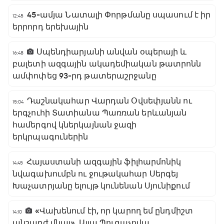
45-ամյա Նատալի Փորթմանը սպասում է իր
12:45
երրորդ երեխային
Սպենդիարյանի անվան օպերայի և
16:48
բալետի ազգային ակադեմիական թատրոնն
ամփոփեց 93-րդ թատերաշրջանը
Դաշնակահար Վարդան Օվսեփյանն ու
15:04
երգչուհի Տատիանա Պառռան երևանյան
համերգով կներկայնան ջազի
երկրպագուներին
Հայաստանի ազգային ֆիլհարմոնիկ
14:45
նվագախումբն ու ջութակահար Սերգեյ
Խաչատրյանը ելույթ կունենան Սյունիքում
«Վախենում էի, որ կարող եմ ընդմիշտ
14:10
անշարժ մնալ». Ալլա Պուգաչովա