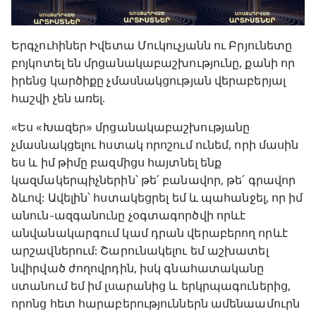
Երգչուհիներ Իվետա Մուկուչյանն ու Բրյունետը
բոյկոտել են մրցանակաբաշխությունը, քանի որ
իրենց կարծիքը չմասնակցության վերաբերյալ
հաշվի չեն առել.
«Ես «Խազեր» մրցանակաբաշխությանը
չմասնակցելու հստակ որոշում ունեմ, որի մասին
ես և իմ թիմը բազմիցս հայտնել ենք
կազմակերպիչներին՝ թե՛ բանավոր, թե՛ գրավոր
ձևով: Ավելին՝ հստակեցրել եմ և պահանջել, որ իմ
անուն-ազգանունը չօգտագործվի որևէ
անվանակարգում կամ դրան վերաբերող որևէ
արշավներում: Շարունակելու եմ աշխատել
նվիրված ժողովրդին, իսկ գնահատականը
ստանում եմ իմ լսարանից և երկրպագուներից,
որոնց հետ հարաբերություններն ամենաամուրն