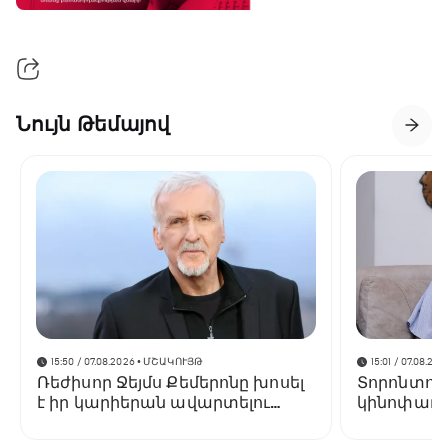
Նույն Թեմայով
15:50 / 07.08.2026
• ՄՇԱԿՈՒՅԹ
15:01 / 07.08.202
Ռեժիսոր Ջեյմս Քեմերոնը խոսել
Տորոնտոյ
է իր կարիերան ավարտելու
կինոփառա
մասին
կցուցադր
Փելեշյանի 