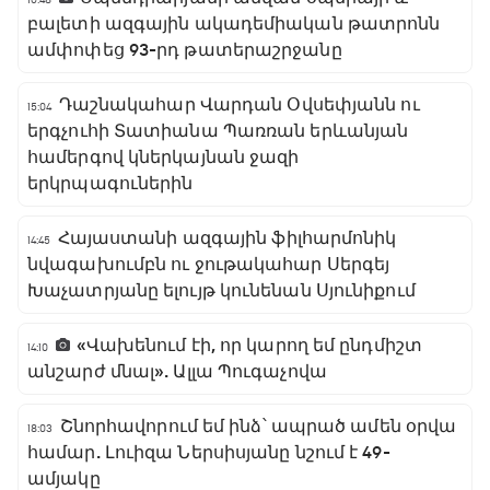
բալետի ազգային ակադեմիական թատրոնն
ամփոփեց 93-րդ թատերաշրջանը
Դաշնակահար Վարդան Օվսեփյանն ու
15:04
երգչուհի Տատիանա Պառռան երևանյան
համերգով կներկայնան ջազի
երկրպագուներին
Հայաստանի ազգային ֆիլհարմոնիկ
14:45
նվագախումբն ու ջութակահար Սերգեյ
Խաչատրյանը ելույթ կունենան Սյունիքում
«Վախենում էի, որ կարող եմ ընդմիշտ
14:10
անշարժ մնալ». Ալլա Պուգաչովա
Շնորհավորում եմ ինձ՝ ապրած ամեն օրվա
18:03
համար. Լուիզա Ներսիսյանը նշում է 49-
ամյակը