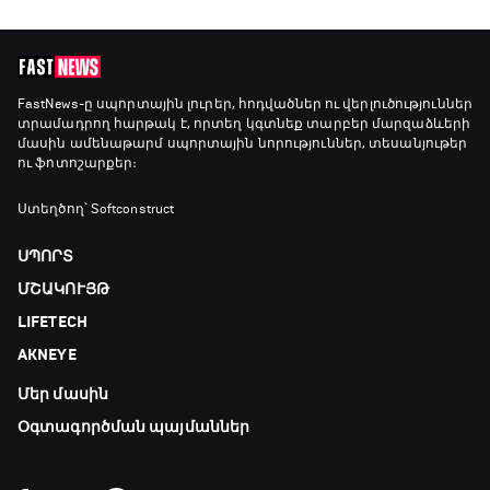
FastNews
-ը սպորտային լուրեր, հոդվածներ ու վերլուծություններ
տրամադրող հարթակ է, որտեղ կգտնեք տարբեր մարզաձևերի
մասին ամենաթարմ սպորտային նորություններ, տեսանյութեր
ու ֆոտոշարքեր։
Ստեղծող՝ Softconstruct
ՍՊՈՐՏ
ՄՇԱԿՈՒՅԹ
LIFETECH
AKNEYE
Մեր մասին
Օգտագործման պայմաններ