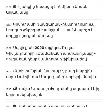
Կյանքից հեռացել է ռեժիսոր Արսեն
12:23
Ասլանյանը
Կոմիտասի թանգարան-ինստիտուտում
13:07
կբացվի «Գրիգոր Խանջյան - 100. Նկարիչը և
գիրքը» ցուցահանդեսը
Ավելի քան 2000 այցելու. Ռոզա
12:50
Գիսլադոտիրի «Ժամանակի արտացոլանքը»
ցուցահանդեսը կամփոփվի ֆինիսաժով
«Գտել եմ նրան, նա հայ չէ, բայց կարգին
13:12
տղա է». Իվետա Մուկուչյանը՝ սիրելիի մասին
45-ամյա Նատալի Փորթմանը սպասում է իր
12:45
երրորդ երեխային
Սպենդիարյանի անվան օպերայի և
16:48