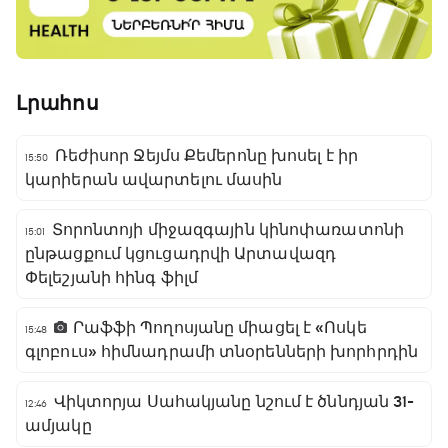
Լրահոս
Ռեժիսոր Ջեյմս Քեմերոնը խոսել է իր
15:50
կարիերան ավարտելու մասին
Տորոնտոյի միջազգային կինոփառատոնի
15:01
ընթացքում կցուցադրվի Արտավազդ
Փելեշյանի հինգ ֆիլմ
Րաֆֆի Պողոսյանը միացել է «Ոսկե
15:48
գլոբուս» հիմնադրամի տնօրենների խորհրդին
Վիկտորյա Սահակյանը նշում է ծննդյան 31-
12:46
ամյակը