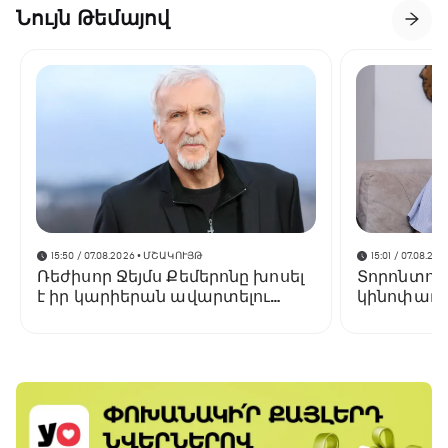
Նույն Թեմայով
15:50 / 07.08.2026
• ՄՇԱԿՈՒՅԹ
15:01 / 07.08.202
Ռեժիսոր Ջեյմս Քեմերոնը խոսել
Տորոնտոյ
է իր կարիերան ավարտելու
կինոփառա
մասին
կցուցադր
Փելեշյանի 