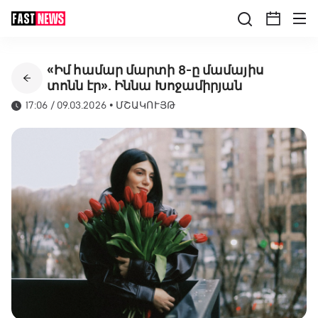
«Իմ համար մարտի 8-ը մամայիս
տոնն էր». Իննա Խոջամիրյան
17:06 / 09.03.2026
•
ՄՇԱԿՈՒՅԹ