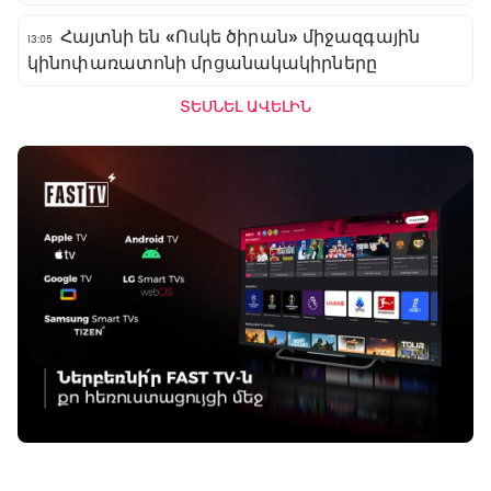
Հայտնի են «Ոսկե ծիրան» միջազգային
13:05
կինոփառատոնի մրցանակակիրները
ՏԵՍՆԵԼ ԱՎԵԼԻՆ