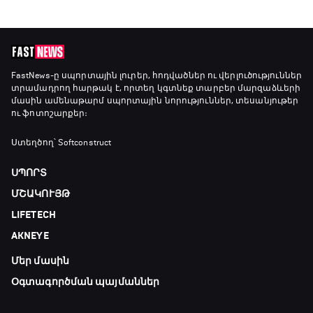
FastNews
-ը սպորտային լուրեր, հոդվածներ ու վերլուծություններ
տրամադրող հարթակ է, որտեղ կգտնեք տարբեր մարզաձևերի
մասին ամենաթարմ սպորտային նորություններ, տեսանյութեր
ու ֆոտոշարքեր։
Ստեղծող՝ Softconstruct
ՍՊՈՐՏ
ՄՇԱԿՈՒՅԹ
LIFETECH
AKNEYE
Մեր մասին
Օգտագործման պայմաններ