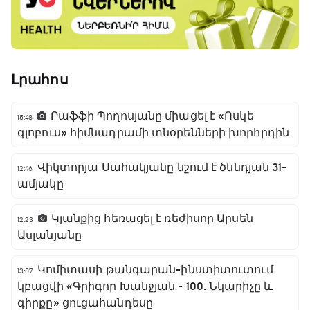
Լրահոս
Րաֆֆի Պողոսյանը միացել է «Ոսկե
15:48
գլոբուս» հիմնադրամի տնօրենների խորհրդին
Վիկտորյա Սահակյանը նշում է ծննդյան 31-
12:46
ամյակը
Կյանքից հեռացել է ռեժիսոր Արսեն
12:23
Ասլանյանը
Կոմիտասի թանգարան-ինստիտուտում
13:07
կբացվի «Գրիգոր Խանջյան - 100. Նկարիչը և
գիրքը» ցուցահանդեսը