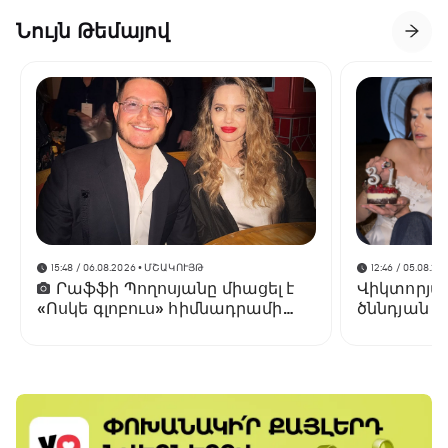
Նույն Թեմայով
15:48 / 06.08.2026
• ՄՇԱԿՈՒՅԹ
12:46 / 05.08.20
Րաֆֆի Պողոսյանը միացել է
Վիկտորյա 
«Ոսկե գլոբուս» հիմնադրամի
ծննդյան 3
տնօրենների խորհրդին