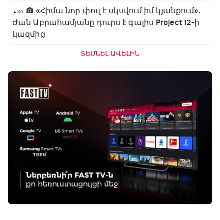
«Հիմա նոր փուլ է սկսվում իմ կյանքում».
14:36
Ժան Աբրահամյանը դուրս է գալիս Project 12-ի
կազմից
ՏԵՍՆԵԼ ԱՎԵԼԻՆ