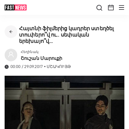
Հայտնի ֆիլմերից կադրեր ստեղծել
տուփերո՞վ ու.. սեփական
երեխայո՞վ…
Հեղինակ
Շուշան Մարուքի
00:00 / 29.09.2017
•
ՄՇԱԿՈՒՅԹ