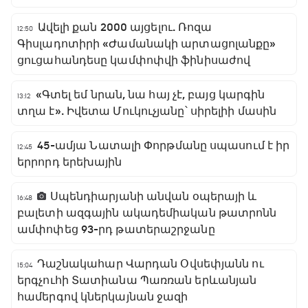
Ավելի քան 2000 այցելու. Ռոզա
12:50
Գիսլադոտիրի «Ժամանակի արտացոլանքը»
ցուցահանդեսը կամփոփվի ֆինիսաժով
«Գտել եմ նրան, նա հայ չէ, բայց կարգին
13:12
տղա է». Իվետա Մուկուչյանը՝ սիրելիի մասին
45-ամյա Նատալի Փորթմանը սպասում է իր
12:45
երրորդ երեխային
Սպենդիարյանի անվան օպերայի և
16:48
բալետի ազգային ակադեմիական թատրոնն
ամփոփեց 93-րդ թատերաշրջանը
Դաշնակահար Վարդան Օվսեփյանն ու
15:04
երգչուհի Տատիանա Պառռան երևանյան
համերգով կներկայնան ջազի