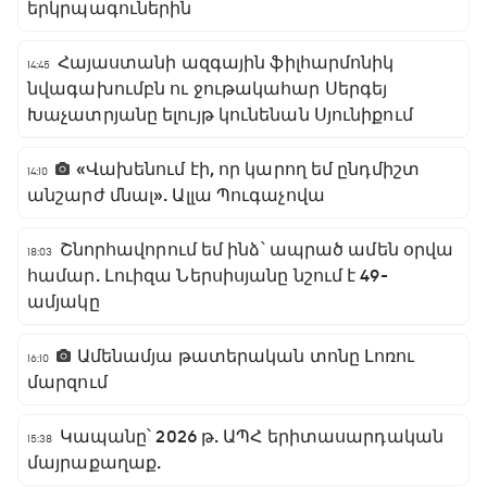
երկրպագուներին
Հայաստանի ազգային ֆիլհարմոնիկ
14:45
նվագախումբն ու ջութակահար Սերգեյ
Խաչատրյանը ելույթ կունենան Սյունիքում
«Վախենում էի, որ կարող եմ ընդմիշտ
14:10
անշարժ մնալ». Ալլա Պուգաչովա
Շնորհավորում եմ ինձ՝ ապրած ամեն օրվա
18:03
համար. Լուիզա Ներսիսյանը նշում է 49-
ամյակը
Ամենամյա թատերական տոնը Լոռու
16:10
մարզում
Կապանը՝ 2026 թ. ԱՊՀ երիտասարդական
15:38
մայրաքաղաք.