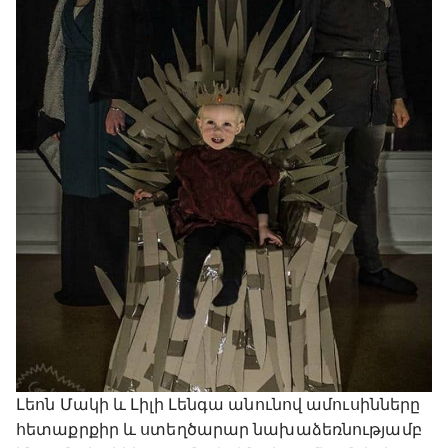
Լեոն Մակի և Լիլի Լենգա անունով ամուսինները
հետաքրքիր և ստեղծարար նախաձեռնությամբ