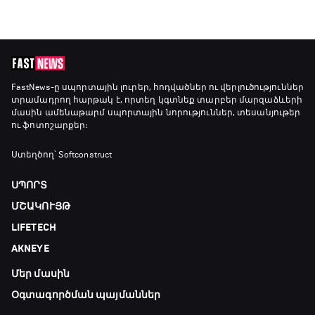
FastNews
-ը սպորտային լուրեր, հոդվածներ ու վերլուծություններ
տրամադրող հարթակ է, որտեղ կգտնեք տարբեր մարզաձևերի
մասին ամենաթարմ սպորտային նորություններ, տեսանյութեր
ու ֆոտոշարքեր։
Ստեղծող՝ Softconstruct
ՍՊՈՐՏ
ՄՇԱԿՈՒՅԹ
LIFETECH
AKNEYE
Մեր մասին
Օգտագործման պայմաններ