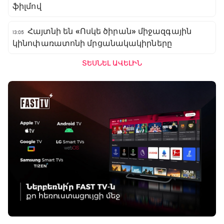
ֆիլմով
Հայտնի են «Ոսկե ծիրան» միջազգային
13:05
կինոփառատոնի մրցանակակիրները
ՏԵՍՆԵԼ ԱՎԵԼԻՆ