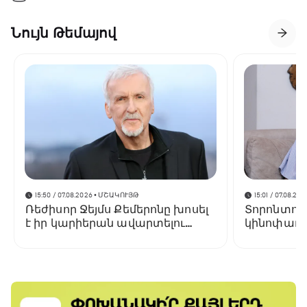
Նույն Թեմայով
15:50 / 07.08.2026
• ՄՇԱԿՈՒՅԹ
15:01 / 07.08.202
Ռեժիսոր Ջեյմս Քեմերոնը խոսել
Տորոնտոյ
է իր կարիերան ավարտելու
կինոփառա
մասին
կցուցադր
Փելեշյանի 