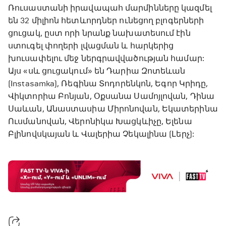
Ռուսաստանի իրավապահ մարմինները կազմել
են 32 միլիոն հետևորդներ ունեցող բլոգերների
ցուցակ, ըստ որի նրանք նախատեսում էին
ստուգել փողերի լվացման և հարկերից
խուսափելու մեջ ներգրավվածության համար:
Այս «սև ցուցակում» են Դարիա Զոտեևան
(Instasamka), Ռեգինա Տոդորենկոն, Եգոր Կրիդը,
Վիկտորիա Բոնյան, Օքսանա Սամոյլովան, Դինա
Սաևան, Անաստասիա Միրոնովան, Եկատերինա
Ուսմանովան, Վերոնիկա Խացկևիչը, Ելենա
Բլինովսկայան և Վալերիա Չեկալինա (Լերչ):