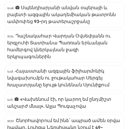
Սպենդիարյանի անվան օպերայի և
16:48
բալետի ազգային ակադեմիական թատրոնն
ամփոփեց 93-րդ թատերաշրջանը
Դաշնակահար Վարդան Օվսեփյանն ու
15:04
երգչուհի Տատիանա Պառռան երևանյան
համերգով կներկայնան ջազի
երկրպագուներին
Հայաստանի ազգային ֆիլհարմոնիկ
14:45
նվագախումբն ու ջութակահար Սերգեյ
Խաչատրյանը ելույթ կունենան Սյունիքում
«Վախենում էի, որ կարող եմ ընդմիշտ
14:10
անշարժ մնալ». Ալլա Պուգաչովա
Շնորհավորում եմ ինձ՝ ապրած ամեն օրվա
18:03
համար. Լուիզա Ներսիսյանը նշում է 49-