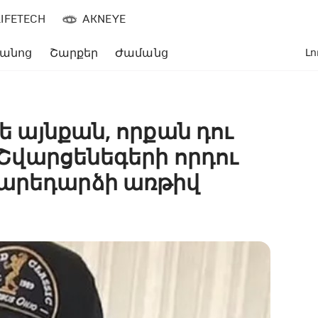
LIFETECH
AKNEYE
անոց
Շարքեր
Ժամանց
Լո
թե այնքան, որքան դու
դ Շվարցենեգերի որդու
տարեդարձի առթիվ