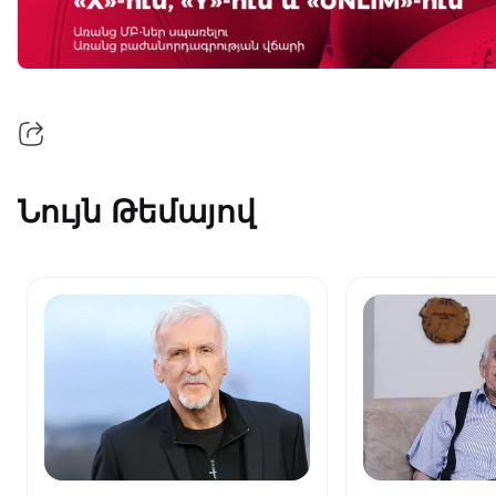
Նույն Թեմայով