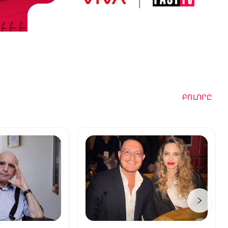
ԲՈԼՈՐԸ