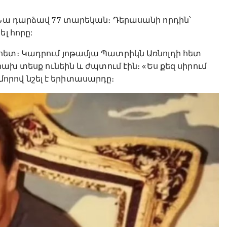
 Նա դարձավ 77 տարեկան։ Դերասանի որդին՝
ել հորը:
հետ։ Կադրում յոթամյա Պատրիկն Առնոլդի հետ
րախ տեսք ունեին և ժպտում էին։ «Ես քեզ սիրում
ումորով նշել է երիտասարդը։