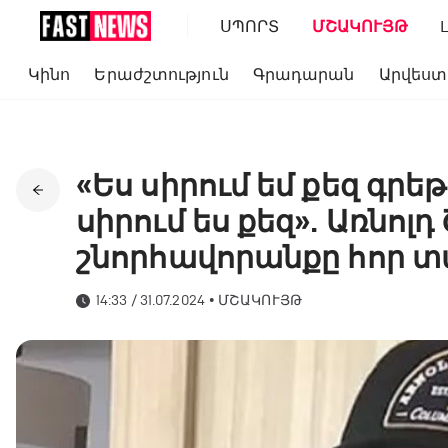
ՍՊՈՐՏ
ՄՇԱԿՈՒՅԹ
Կինո
Երաժշտություն
Գրադարան
Արվեստ
«Ես սիրում եմ քեզ գրե
սիրում ես քեզ». Առնոլ
շնորհավորանքը հոր 
14:33 / 31.07.2024
•
ՄՇԱԿՈՒՅԹ