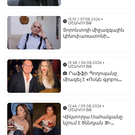
մասին
15:01 / 07.08.2026
•
ՄՇԱԿՈՒՅԹ
Տորոնտոյի միջազգային
կինոփառատոնի
ընթացքում կցուցադրվի
Արտավազդ Փելեշյանի
հինգ ֆիլմ
15:48 / 06.08.2026
•
ՄՇԱԿՈՒՅԹ
Րաֆֆի Պողոսյանը
միացել է «Ոսկե գլոբուս»
հիմնադրամի
տնօրենների խորհրդին
12:46 / 05.08.2026
•
ՄՇԱԿՈՒՅԹ
Վիկտորյա Սահակյանը
նշում է ծննդյան 31-
ամյակը