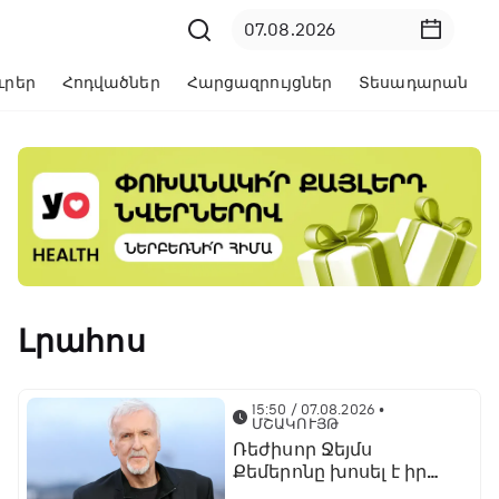
ւրեր
Հոդվածներ
Հարցազրույցներ
Տեսադարան
Լրահոս
15:50 / 07.08.2026
•
ՄՇԱԿՈՒՅԹ
Ռեժիսոր Ջեյմս
Քեմերոնը խոսել է իր
կարիերան ավարտելու