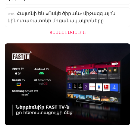
Հայտնի են «Ոսկե ծիրան» միջազգային
13:05
կինոփառատոնի մրցանակակիրները
ՏԵՍՆԵԼ ԱՎԵԼԻՆ