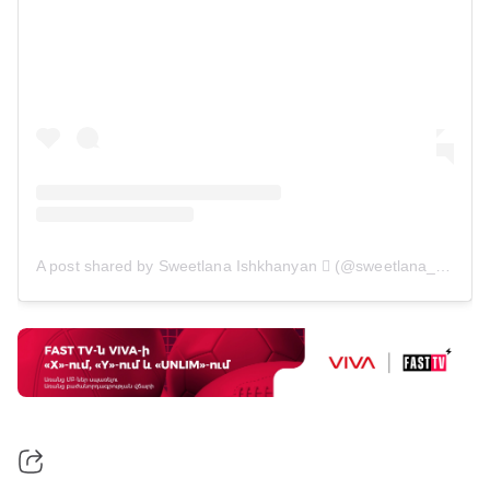
A post shared by Sweetlana Ishkhanyan  (@sweetlana_ishkhanyan)