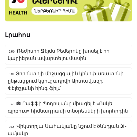
Լրահոս
Ռեժիսոր Ջեյմս Քեմերոնը խոսել է իր
15:50
կարիերան ավարտելու մասին
Տորոնտոյի միջազգային կինոփառատոնի
15:01
ընթացքում կցուցադրվի Արտավազդ
Փելեշյանի հինգ ֆիլմ
Րաֆֆի Պողոսյանը միացել է «Ոսկե
15:48
գլոբուս» հիմնադրամի տնօրենների խորհրդին
Վիկտորյա Սահակյանը նշում է ծննդյան 31-
12:46
ամյակը