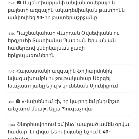
Սպենդիարյանի անվան օպերայի և
16:48
բալետի ազգային ակադեմիական թատրոնն
ամփոփեց 93-րդ թատերաշրջանը
Դաշնակահար Վարդան Օվսեփյանն ու
15:04
երգչուհի Տատիանա Պառռան երևանյան
համերգով կներկայնան ջազի
երկրպագուներին
Հայաստանի ազգային ֆիլհարմոնիկ
14:45
նվագախումբն ու ջութակահար Սերգեյ
Խաչատրյանը ելույթ կունենան Սյունիքում
«Վախենում էի, որ կարող եմ ընդմիշտ
14:10
անշարժ մնալ». Ալլա Պուգաչովա
Շնորհավորում եմ ինձ՝ ապրած ամեն օրվա
18:03
համար. Լուիզա Ներսիսյանը նշում է 49-