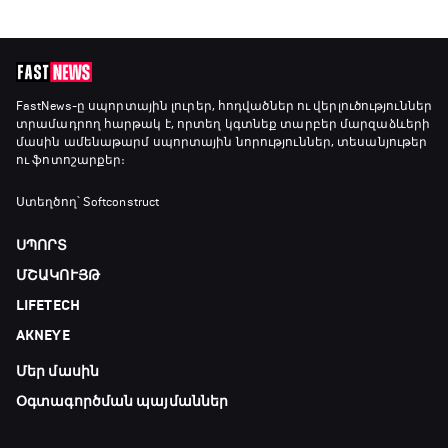
FastNews
-ը սպորտային լուրեր, հոդվածներ ու վերլուծություններ
տրամադրող հարթակ է, որտեղ կգտնեք տարբեր մարզաձևերի
մասին ամենաթարմ սպորտային նորություններ, տեսանյութեր
ու ֆոտոշարքեր։
Ստեղծող՝ Softconstruct
ՍՊՈՐՏ
ՄՇԱԿՈՒՅԹ
LIFETECH
AKNEYE
Մեր մասին
Օգտագործման պայմաններ