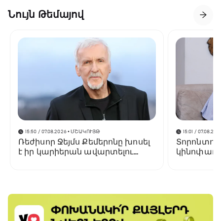
Նույն Թեմայով
15:50 / 07.08.2026
• ՄՇԱԿՈՒՅԹ
15:01 / 07.08.202
Ռեժիսոր Ջեյմս Քեմերոնը խոսել
Տորոնտոյ
է իր կարիերան ավարտելու
կինոփառա
մասին
կցուցադր
Փելեշյանի 