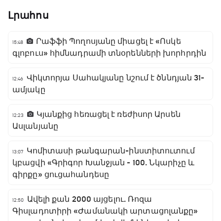
Լրահոս
Րաֆֆի Պողոսյանը միացել է «Ոսկե
15:48
գլոբուս» հիմնադրամի տնօրենների խորհրդին
Վիկտորյա Սահակյանը նշում է ծննդյան 31-
12:46
ամյակը
Կյանքից հեռացել է ռեժիսոր Արսեն
12:23
Ասլանյանը
Կոմիտասի թանգարան-ինստիտուտում
13:07
կբացվի «Գրիգոր Խանջյան - 100. Նկարիչը և
գիրքը» ցուցահանդեսը
Ավելի քան 2000 այցելու. Ռոզա
12:50
Գիսլադոտիրի «Ժամանակի արտացոլանքը»