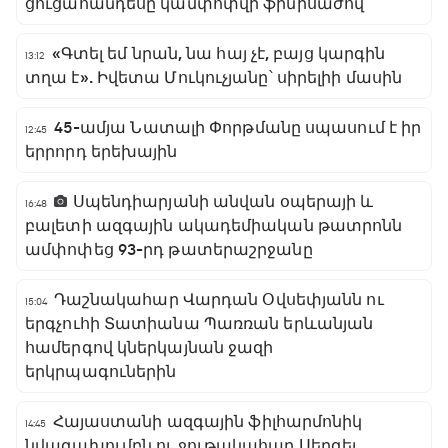
ցուցահանդեսը կամփոփվի ֆինիսաժով
«Գտել եմ նրան, նա հայ չէ, բայց կարգին
13:12
տղա է». Իվետա Մուկուչյանը՝ սիրելիի մասին
45-ամյա Նատալի Փորթմանը սպասում է իր
12:45
երրորդ երեխային
Սպենդիարյանի անվան օպերայի և
16:48
բալետի ազգային ակադեմիական թատրոնն
ամփոփեց 93-րդ թատերաշրջանը
Դաշնակահար Վարդան Օվսեփյանն ու
15:04
երգչուհի Տատիանա Պառռան երևանյան
համերգով կներկայնան ջազի
երկրպագուներին
Հայաստանի ազգային ֆիլհարմոնիկ
14:45
նվագախումբն ու ջութակահար Սերգեյ