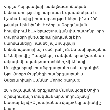
Հիբլա Գերզմավայի ստեղծագործական
կենսագրությունը հարուստ է պատմական և
նշանակալից իրադարձություններով։ Նա 2001
թվականին հիմնել է «Հիբլա Գերզմավան
հրավիրում է ...» երաժշտական փառատոնը, որը
տարիների ընթացքում ընդլայնել է իր
սահմանները՝ հասնելով Մոսկվայի
կոնսերվատորիայի մեծ դահլիճ, Ստանիսլավսկու
և Նեմիրովիչ-Դանչենկոյի անվան երաժշտական
ակադեմիական թատրոններ, Վիեննայի
Մուզիքվերայն համերգասրահի ոսկյա դահլիճ,
Նյու Յորքի Քարնեգի համերգասրահ և
Շվեյցարիայի Սանկտ Մորից քաղաք:
2014 թվականին երգչուհին մասնակցել է Սոչիի
օլիմպիադայի փակման արարողությանը՝
կատարելով «Օլիմպիական վալս» եզրափակիչ
երգը։