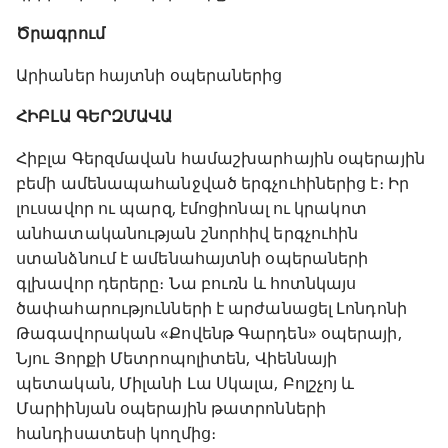
Ծրագրում
Արիաներ հայտնի օպերաներից
ՀԻԲԼԱ ԳԵՐԶՄԱՎԱ
Հիբլա Գերզմավան համաշխարհային օպերային
բեմի ամենապահանջված երգչուհիներից է։ Իր
լուսավոր ու պարզ, էմոցիոնալ ու կրակոտ
անհատականության շնորհիվ երգչուհին
ստանձնում է ամենահայտնի օպերաների
գլխավոր դերերը։ Նա բուռն և հոտնկայս
ծափահարությունների է արժանացել Լոնդոնի
Թագավորական «Քովենթ Գարդեն» օպերայի,
Նյու Յորքի Մետրոպոլիտեն, Վիեննայի
պետական, Միլանի Լա Սկալա, Բոլշչոյ և
Մարիինյան օպերային թատրոնների
հանդիսատեսի կողմից։