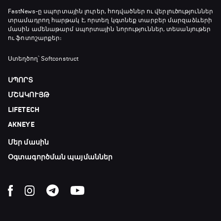
FastNews
-ը սպորտային լուրեր, հոդվածներ ու վերլուծություններ
տրամադրող հարթակ է, որտեղ կգտնեք տարբեր մարզաձևերի
մասին ամենաթարմ սպորտային նորություններ, տեսանյութեր
ու ֆոտոշարքեր։
Ստեղծող՝ Softconstruct
ՍՊՈՐՏ
ՄՇԱԿՈՒՅԹ
LIFETECH
AKNEYE
Մեր մասին
Օգտագործման պայմաններ