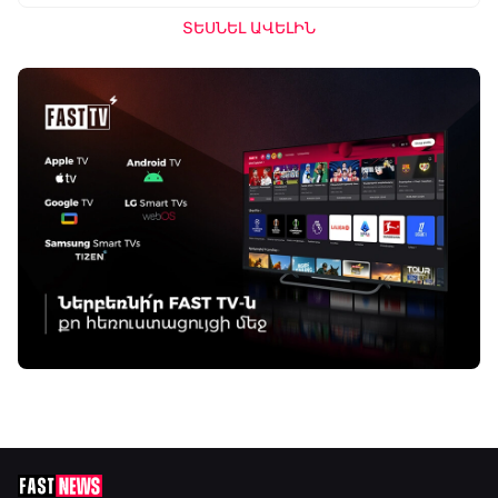
ՏԵՍՆԵԼ ԱՎԵԼԻՆ