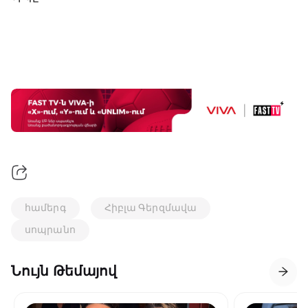
համերգ
Հիբլա Գերզմավա
սոպրանո
Նույն Թեմայով