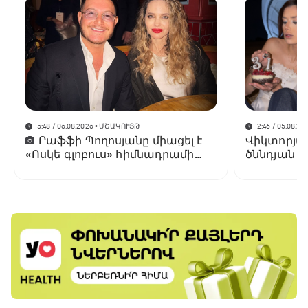
15:48 / 06.08.2026
• ՄՇԱԿՈՒՅԹ
12:46 / 05.08.20
Րաֆֆի Պողոսյանը միացել է
Վիկտորյա 
«Ոսկե գլոբուս» հիմնադրամի
ծննդյան 3
տնօրենների խորհրդին