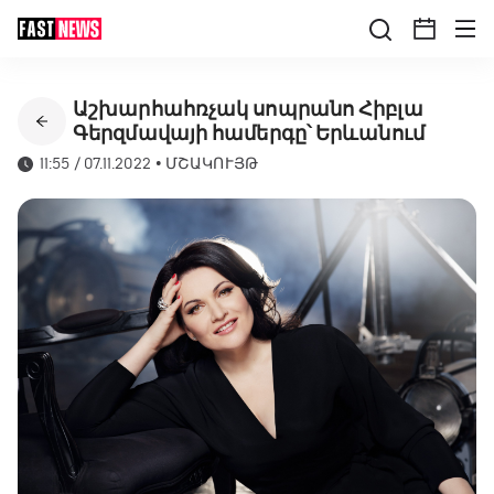
Աշխարհահռչակ սոպրանո Հիբլա
Գերզմավայի համերգը՝ Երևանում
11:55 / 07.11.2022
•
ՄՇԱԿՈՒՅԹ