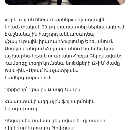
«Երևանյան հեռանկարներ» միջազգային
երաժշտական 23-րդ փառատոնը ներկայացնում
է աշնանային հաջորդ աննախադեպ
մշակութային իրադարձությունը Երեւանում:
Առաջին անգամ Հայաստանում հանդես կգա
աշխարհահռչակ սոպրանո Հիբլա Գերզմավան:
Համերգը տեղի կունենա նոյեմբերի 12-ին՝ ժամը
19:00-ին, «Արամ Խաչատրյան»
համերգասրահում:
Դիրիժոր՝ Բրայըն Քասլզ-Անիըն
Հայաստանի ազգային ֆիլհարմոնիկ
նվագախումբ
Գեղարվեստական ղեկավար եւ գլխավոր
դիրիժոր՝ Էդուարդ Թոփչյան