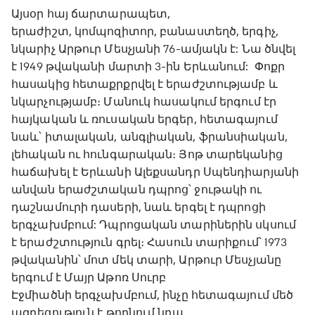
Այսօր հայ ճարտարապետ,
երաժիշտ, կոմպոզիտոր, բանաստեղծ, երգիչ,
նկարիչ Արթուր Մեսչյանի 76-ամյակն է: Նա ծնվել
է 1949 թվականի մարտի 3-ին Երևանում: Փոքր
հասակից հետաքրքրվել է երաժշտությամբ և
նկարչությամբ։ Մանուկ հասակում երգում էր
հայկական և ռուսական երգեր, հետագայում
նաև՝ իտալական, անգլիական, ֆրանսիական,
լեհական ու հունգարական։ Յոթ տարեկանից
հաճախել է Երևանի Ալեքսանդր Սպենդիարյանի
անվան երաժշտական դպրոց՝ ջութակի ու
դաշնամուրի դասերի, նաև երգել է դպրոցի
երգչախմբում: Դպրոցական տարիներին սկսում
է երաժշտություն գրել։ Հասուն տարիքում՝ 1973
թվականին՝ մոտ մեկ տարի, Արթուր Մեսչյանը
երգում է Մայր Աթոռ Սուրբ
Էջմիածնի երգչախմբում, ինչը հետագայում մեծ
ազդեցություն է թողնում նրա