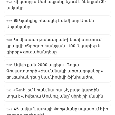
Վիկտորյա Սահակյանը նշում է ծննդյան 31-
12:46
ամյակը
Կյանքից հեռացել է ռեժիսոր Արսեն
12:23
Ասլանյանը
Կոմիտասի թանգարան-ինստիտուտում
13:07
կբացվի «Գրիգոր Խանջյան - 100. Նկարիչը և
գիրքը» ցուցահանդեսը
Ավելի քան 2000 այցելու. Ռոզա
12:50
Գիսլադոտիրի «Ժամանակի արտացոլանքը»
ցուցահանդեսը կամփոփվի ֆինիսաժով
«Գտել եմ նրան, նա հայ չէ, բայց կարգին
13:12
տղա է». Իվետա Մուկուչյանը՝ սիրելիի մասին
45-ամյա Նատալի Փորթմանը սպասում է իր
12:45