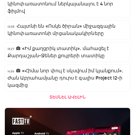
կինոփառատոնում ներկայանալու է 4 նոր
ֆիլմով
Հայտնի են «Ոսկե ծիրան» միջազգային
13:05
կինոփառատոնի մրցանակակիրները
«Իմ քաղցրիկ տատիկ». մահացել է
15:27
Քարդաշյան-Ջեներ քույրերի տատիկը
«Հիմա նոր փուլ է սկսվում իմ կյանքում».
14:36
Ժան Աբրահամյանը դուրս է գալիս Project 12-ի
կազմից
ՏԵՍՆԵԼ ԱՎԵԼԻՆ