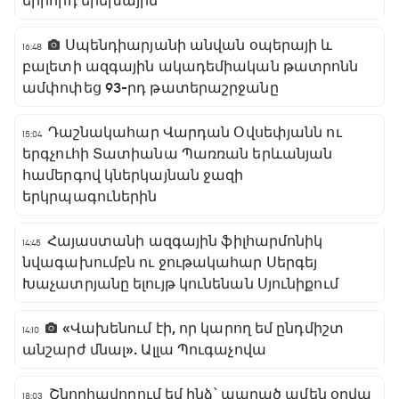
երրորդ երեխային
Սպենդիարյանի անվան օպերայի և
16:48
բալետի ազգային ակադեմիական թատրոնն
ամփոփեց 93-րդ թատերաշրջանը
Դաշնակահար Վարդան Օվսեփյանն ու
15:04
երգչուհի Տատիանա Պառռան երևանյան
համերգով կներկայնան ջազի
երկրպագուներին
Հայաստանի ազգային ֆիլհարմոնիկ
14:45
նվագախումբն ու ջութակահար Սերգեյ
Խաչատրյանը ելույթ կունենան Սյունիքում
«Վախենում էի, որ կարող եմ ընդմիշտ
14:10
անշարժ մնալ». Ալլա Պուգաչովա
Շնորհավորում եմ ինձ՝ ապրած ամեն օրվա
18:03