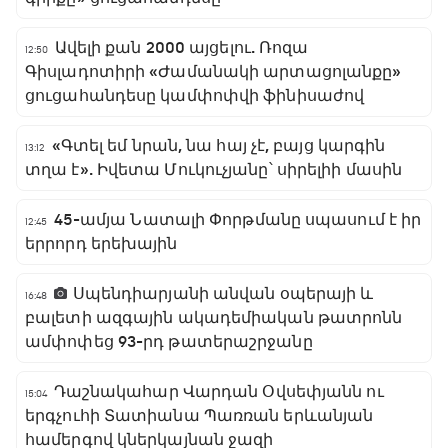
Ավելի քան 2000 այցելու. Ռոզա
12:50
Գիսլադոտիրի «Ժամանակի արտացոլանքը»
ցուցահանդեսը կամփոփվի ֆինիսաժով
«Գտել եմ նրան, նա հայ չէ, բայց կարգին
13:12
տղա է». Իվետա Մուկուչյանը՝ սիրելիի մասին
45-ամյա Նատալի Փորթմանը սպասում է իր
12:45
երրորդ երեխային
Սպենդիարյանի անվան օպերայի և
16:48
բալետի ազգային ակադեմիական թատրոնն
ամփոփեց 93-րդ թատերաշրջանը
Դաշնակահար Վարդան Օվսեփյանն ու
15:04
երգչուհի Տատիանա Պառռան երևանյան
համերգով կներկայնան ջազի