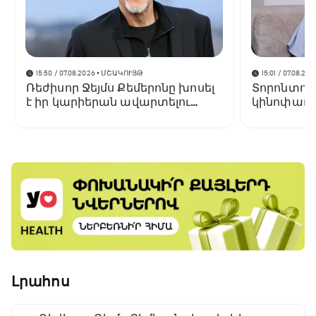
15:50 / 07.08.2026
• ՄՇԱԿՈՒՅԹ
15:01 / 07.08.202
Ռեժիսոր Ջեյմս Քեմերոնը խոսել
Տորոնտոյ
է իր կարիերան ավարտելու
կինոփառա
մասին
կցուցադր
Փելեշյանի 
Լրահոս