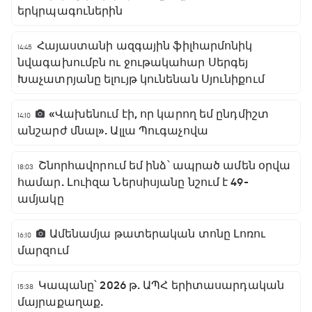
երկրպագուներին
Հայաստանի ազգային ֆիլհարմոնիկ
14:45
նվագախումբն ու ջութակահար Սերգեյ
Խաչատրյանը ելույթ կունենան Սյունիքում
«Վախենում էի, որ կարող եմ ընդմիշտ
14:10
անշարժ մնալ». Ալլա Պուգաչովա
Շնորհավորում եմ ինձ՝ ապրած ամեն օրվա
18:03
համար. Լուիզա Ներսիսյանը նշում է 49-
ամյակը
Ամենամյա թատերական տոնը Լոռու
16:10
մարզում
Կապանը՝ 2026 թ. ԱՊՀ երիտասարդական
15:38
մայրաքաղաք.