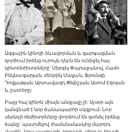
Ազգային կինոյի ձևավորման և զարգացման
գործում իրենց ուրույն դերն են ունեցել հայ
կինոռեժիսորները՝ Սերգեյ Փարաջանով, Համո
Բեկնազարյան, Հենրիկ Մալյան, Ֆրունզե
Դովլաթյան, Արտավազդ Փելեշյան, Ատոմ Էգոյան
և շատերը:
Բայց հայ կինոն միայն անցյալը չէ։ Այսօր այն
կանգնած է նոր ճանապարհի սկզբում։ Նոր
սերնդի ռեժիսորները փորձում են գտնել իրենց
ձայնը՝ պատմելով ժամանակակից մարդու
մասին, նրա պայքարի, կորստի, սիրո ու հույսի