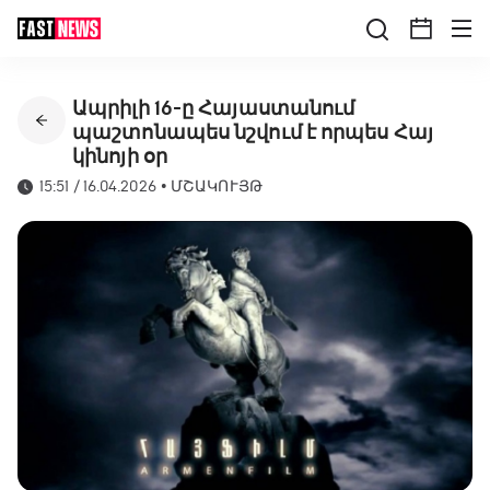
Ապրիլի 16-ը Հայաստանում
պաշտոնապես նշվում է որպես Հայ
կինոյի օր
15:51 / 16.04.2026
•
ՄՇԱԿՈՒՅԹ