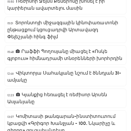
Ռեժիսոր Ջեյմս Քեմերոնը խոսել է իր
15:50
կարիերան ավարտելու մասին
Տորոնտոյի միջազգային կինոփառատոնի
15:01
ընթացքում կցուցադրվի Արտավազդ
Փելեշյանի հինգ ֆիլմ
Րաֆֆի Պողոսյանը միացել է «Ոսկե
15:48
գլոբուս» հիմնադրամի տնօրենների խորհրդին
Վիկտորյա Սահակյանը նշում է ծննդյան 31-
12:46
ամյակը
Կյանքից հեռացել է ռեժիսոր Արսեն
12:23
Ասլանյանը
Կոմիտասի թանգարան-ինստիտուտում
13:07
կբացվի «Գրիգոր Խանջյան - 100. Նկարիչը և
գիրքը» ցուցահանդեսը