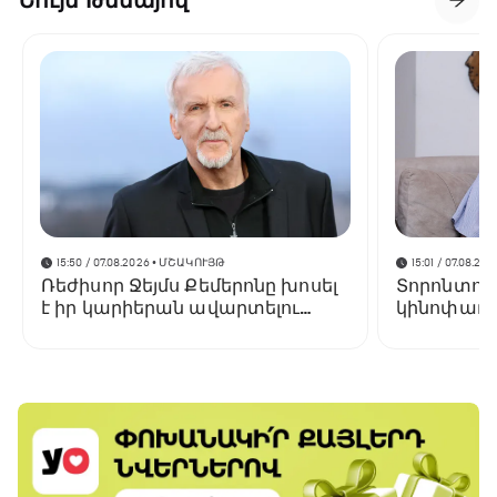
Նույն Թեմայով
15:50 / 07.08.2026
• ՄՇԱԿՈՒՅԹ
15:01 / 07.08.202
Ռեժիսոր Ջեյմս Քեմերոնը խոսել
Տորոնտոյ
է իր կարիերան ավարտելու
կինոփառա
մասին
կցուցադր
Փելեշյանի 