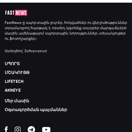
FastNews
-ը սպորտային լուրեր, հոդվածներ ու վերլուծություններ
տրամադրող հարթակ է, որտեղ կգտնեք տարբեր մարզաձևերի
մասին ամենաթարմ սպորտային նորություններ, տեսանյութեր
ու ֆոտոշարքեր։
Ստեղծող՝ Softconstruct
ՍՊՈՐՏ
ՄՇԱԿՈՒՅԹ
LIFETECH
AKNEYE
Մեր մասին
Օգտագործման պայմաններ