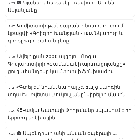
Կյանքից հեռացել է ռեժիսոր Արսեն
12:23
Ասլանյանը
Կոմիտասի թանգարան-ինստիտուտում
13:07
կբացվի «Գրիգոր Խանջյան - 100. Նկարիչը և
գիրքը» ցուցահանդեսը
Ավելի քան 2000 այցելու. Ռոզա
12:50
Գիսլադոտիրի «Ժամանակի արտացոլանքը»
ցուցահանդեսը կամփոփվի ֆինիսաժով
«Գտել եմ նրան, նա հայ չէ, բայց կարգին
13:12
տղա է». Իվետա Մուկուչյանը՝ սիրելիի մասին
45-ամյա Նատալի Փորթմանը սպասում է իր
12:45
երրորդ երեխային
Սպենդիարյանի անվան օպերայի և
16:48