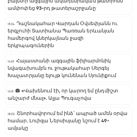
բալետի ազգային ակադեմիական թատրոնն
ամփոփեց 93-րդ թատերաշրջանը
Դաշնակահար Վարդան Օվսեփյանն ու
15:04
երգչուհի Տատիանա Պառռան երևանյան
համերգով կներկայնան ջազի
երկրպագուներին
Հայաստանի ազգային ֆիլհարմոնիկ
14:45
նվագախումբն ու ջութակահար Սերգեյ
Խաչատրյանը ելույթ կունենան Սյունիքում
«Վախենում էի, որ կարող եմ ընդմիշտ
14:10
անշարժ մնալ». Ալլա Պուգաչովա
Շնորհավորում եմ ինձ՝ ապրած ամեն օրվա
18:03
համար. Լուիզա Ներսիսյանը նշում է 49-
ամյակը