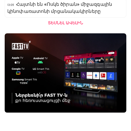
Հայտնի են «Ոսկե ծիրան» միջազգային
13:05
կինոփառատոնի մրցանակակիրները
ՏԵՍՆԵԼ ԱՎԵԼԻՆ