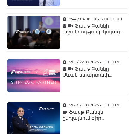
նախագահի
պաշտոնում նշանակվել
է Տարոն Գանջալյանը
18:44 / 04.08.2026
• LIFETECH
Ֆասթ Բանկի
աջակցությամբ կայացել
է մետաբոլիկ
համախտանիշի
թեմայով համաժողով
16:16 / 29.07.2026
• LIFETECH
Ֆասթ Բանկը
Սևան ստարտափ
սամմիթ 2026-ի
ռազմավարական
գործընկերն է
16:12 / 28.07.2026
• LIFETECH
Ֆասթ Բանկն
ընդլայնում է իր
միջազգային
նախագծերը․