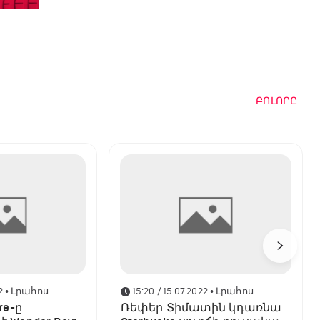
ԲՈԼՈՐԸ
2
• Լրահոս
15:20 / 15.07.2022
• Լրահոս
re-ը
Ռեփեր Տիմատին կդառնա