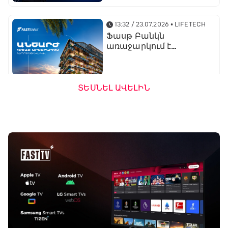
կորպորատիվ բիզնես
կառավարման տնօրեն
Տիգրան Մխիթարյան
13:32 / 23.07.2026
• LIFETECH
Ֆասթ Բանկն
առաջարկում է
ներդրումային վարկ
արտերկրում անշարժ
գույք ձեռք բերելու
համար
ՏԵՍՆԵԼ ԱՎԵԼԻՆ
16:24 / 20.07.2026
• LIFETECH
Ֆասթ Բանկի
ամենամեծ ներուժը
տեխնոլոգիական
մտածողությունն է․
ֆինանսական տնօրեն
Գոհար Հարությունյան
13:26 / 08.07.2026
• LIFETECH
Ֆասթ բրենդը
ֆինանսական
ծառայություններ
կմատուցի
Եվրամիության