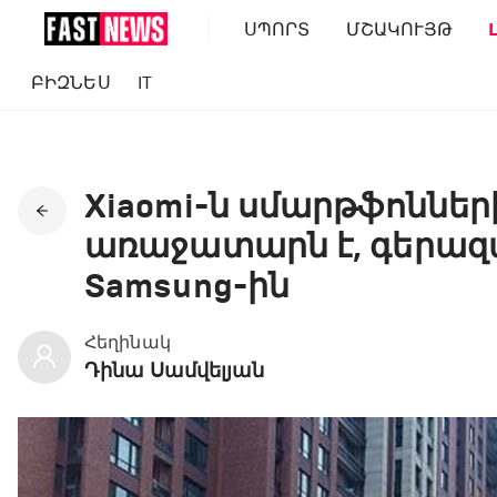
ՍՊՈՐՏ
ՄՇԱԿՈՒՅԹ
ԲԻԶՆԵՍ
IT
Xiaomi-ն սմարթֆոնն
առաջատարն է, գերազան
Samsung-ին
Հեղինակ
Դինա Սամվելյան