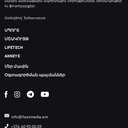
մասին ամենաթարմ սպորտային նորություններ, տեսանյութեր
ու ֆոտոշարքեր։
Ստեղծող՝ Softconstruct
ՍՊՈՐՏ
ՄՇԱԿՈՒՅԹ
LIFETECH
AKNEYE
Մեր մասին
Օգտագործման պայմաններ
info@fastmedia.am
+374 60 90 00 09