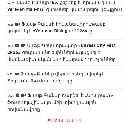
Ֆասթ Բանկը 15% քեշբեք է տրամադրում
16:59
Yerevan Mall-ում գնումներ կատարելու դեպքում
Ֆասթ Բանկի հովանավորությամբ
16:21
կայացել է «Yerevan Dialogue 2026»-ը
Սոֆթ Կոնստրակտը «Career City Fest
13:18
2K26» ցուցահանդեսին ներկայացրել է
մասնագիտական նոր հնարավորություններ
Ֆասթ Բանկը վերաբրենդավորել է
14:17
Տիգրան Մեծ մասնաճյուղը
Ֆասթ Բանկը դարձել է «Արարատ»
12:48
ֆուտբոլային ակումբի տիտղոսային
հովանավորը
ՏԵՍՆԵԼ ԱՎԵԼԻՆ