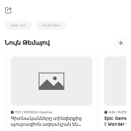
vbet.am
VivaroBet
Նույն Թեմայով
17:27 / 15.07.2022
• Լրահոս
16:00 / 15.07.202
Գիտնականները տիեզերքից
Epic Game
պուլսացիոն ազդանշան են
է Wonder Bo
բռնել․ այն տարբերվում է բոլոր
պլատֆոր