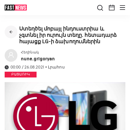
Ստեղծել մոբայլ ինդուստրիա և
չգտնել իր ուրույն տեղը. հետադարձ
հայացք LG-ի ձախողումներին
Հեղինակ
nune.grigoryan
00:00 / 26.08.2021
•
Լրահոս
ԲԱՑԱՌԻԿ