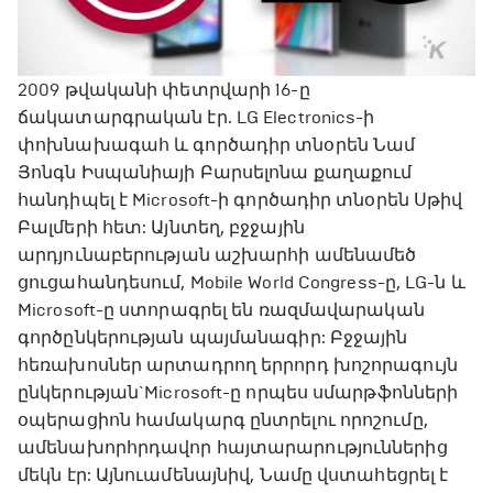
2009 թվականի փետրվարի 16-ը
ճակատարգրական էր. LG Electronics-ի
փոխնախագահ և գործադիր տնօրեն Նամ
Յոնգն Իսպանիայի Բարսելոնա քաղաքում
հանդիպել է Microsoft-ի գործադիր տնօրեն Սթիվ
Բալմերի հետ: Այնտեղ, բջջային
արդյունաբերության աշխարհի ամենամեծ
ցուցահանդեսում, Mobile World Congress-ը, LG-ն և
Microsoft-ը ստորագրել են ռազմավարական
գործընկերության պայմանագիր: Բջջային
հեռախոսներ արտադրող երրորդ խոշորագույն
ընկերության`Microsoft-ը որպես սմարթֆոնների
օպերացիոն համակարգ ընտրելու որոշումը,
ամենախորհրդավոր հայտարարություններից
մեկն էր: Այնուամենայնիվ, Նամը վստահեցրել է