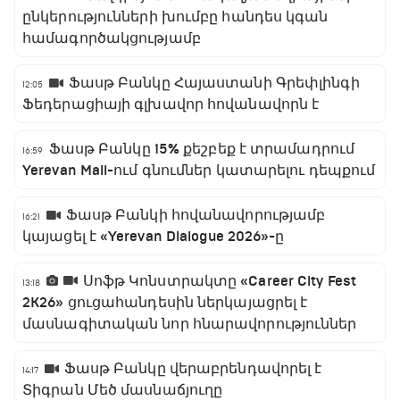
ընկերությունների խումբը հանդես կգան
համագործակցությամբ
Ֆասթ Բանկը Հայաստանի Գրեփլինգի
12:05
Ֆեդերացիայի գլխավոր հովանավորն է
Ֆասթ Բանկը 15% քեշբեք է տրամադրում
16:59
Yerevan Mall-ում գնումներ կատարելու դեպքում
Ֆասթ Բանկի հովանավորությամբ
16:21
կայացել է «Yerevan Dialogue 2026»-ը
Սոֆթ Կոնստրակտը «Career City Fest
13:18
2K26» ցուցահանդեսին ներկայացրել է
մասնագիտական նոր հնարավորություններ
Ֆասթ Բանկը վերաբրենդավորել է
14:17
Տիգրան Մեծ մասնաճյուղը