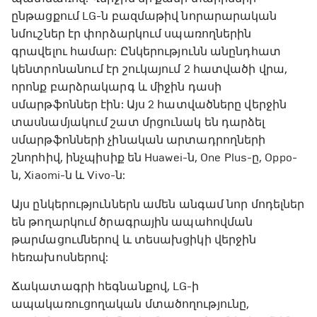
ընթացքում LG-ն բազմաթիվ նորարարական
նմուշներ էր փորձարկում սպառողներին
գրավելու համար: Ընկերությունն անընդհատ
կենտրոնանում էր շուկայում 2 հատվածի վրա,
որոնք բարձրակարգ և միջին դասի
սմարթֆոններ էին: Այս 2 հատվածները վերջին
տասնամյակում շատ մրցունակ են դարձել
սմարթֆոնների չինական արտադրողների
շնորհիվ, ինչպիսիք են Huawei-ն, One Plus-ը, Oppo-
ն, Xiaomi-ն և Vivo-ն:
Այս ընկերություններն ամեն անգամ նոր մոդելներ
են թողարկում ծրագրային ապահովման
թարմացումներով և տեսախցիկի վերջին
հեռախոսներով:
Ճակատագրի հեգնանքով, LG-ի
ապակառուցողական մտածողությունը,