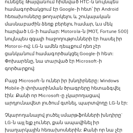
ունեցել: Թայվանում հիմնված HTC-ն նույնպես
համագործակցում էր Google-ի հետ՝ իր Android
հեռախոսները թողարկելու և շուկայական
մասնաբաժին ձեռք բերելու համար, ևս մեկ
հարված LG-ի համար: Motorola-ն (MOT, Fortune 500)
նույնպես զգալի հաջողությունների էր հասել իր
Motoroi-ով: LG-ն ամեն դեպքում դեռ չէր
ցանկանում համագործակցել Google-ի հետ:
Փոխարենը, նա տարված էր Microsoft-ի
գործարքով:
Բայց Microsoft-ն ուներ իր խնդիրները: Windows
Mobile-ի փոխարինման ծրագրերը հետաձգվել
էին: Քանի որ Microsoft-ը չկարողացավ
արդյունավետ լուծում գտնել, պարտվողը LG-ն էր:
Չկարողանալով լուծել սմարթֆոնների խնդիրը`
LG-ն այլ ելք չուներ, քան ապավինել իր
խաղարկային հեռախոսներին: Քանի որ նա չէր