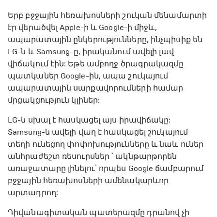
Երբ բջջային հեռախոսների շուկան մենամարտի
էր վերածվել Apple-ի և Google-ի միջև,
ապարատային ընկերությունները, ինչպիսիք են
LG-ն և Samsung-ը, իրականում ավելի լավ
վիճակում էին: Եթե ​​ամբողջ ծրագրակազմը
պատկաներ Google-ին, ապա շուկայում
ապարատային սարքավորումների համար
մրցակցություն կլիներ:
LG-ն սխալ է հասկացել այս իրավիճակը:
Samsung-ն ավելի վաղ է հասկացել շուկայում
տեղի ունեցող փոփոխությունները և նաև ուներ
անհրաժեշտ ռեսուրսներ ՝ ակնթարթորեն
առաջատարը լինելու՝ որպես Google ճամբարում
բջջային հեռախոսների ամենակարևոր
արտադրող:
Դիվանագիտական ​​պատերազմը դրանով չի