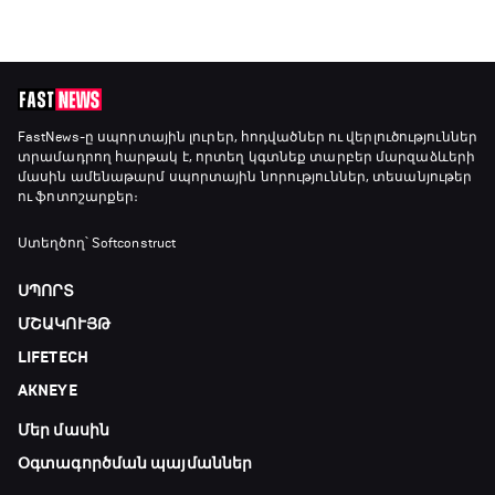
FastNews
-ը սպորտային լուրեր, հոդվածներ ու վերլուծություններ
տրամադրող հարթակ է, որտեղ կգտնեք տարբեր մարզաձևերի
մասին ամենաթարմ սպորտային նորություններ, տեսանյութեր
ու ֆոտոշարքեր։
Ստեղծող՝ Softconstruct
ՍՊՈՐՏ
ՄՇԱԿՈՒՅԹ
LIFETECH
AKNEYE
Մեր մասին
Օգտագործման պայմաններ