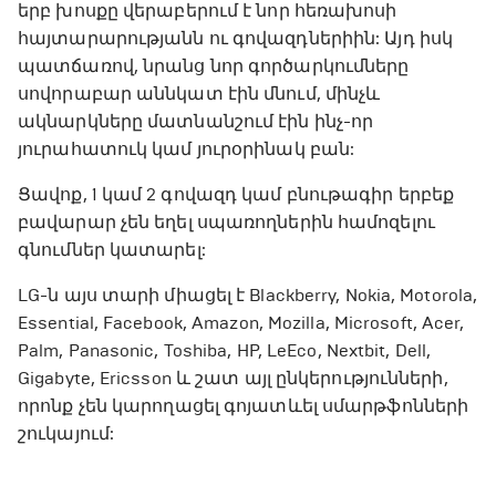
երբ խոսքը վերաբերում է նոր հեռախոսի
հայտարարությանն ու գովազդներիին: Այդ իսկ
պատճառով, նրանց նոր գործարկումները
սովորաբար աննկատ էին մնում, մինչև
ակնարկները մատնանշում էին ինչ-որ
յուրահատուկ կամ յուրօրինակ բան:
Ցավոք, 1 կամ 2 գովազդ կամ բնութագիր երբեք
բավարար չեն եղել սպառողներին համոզելու
գնումներ կատարել:
LG-ն այս տարի միացել է Blackberry, Nokia, Motorola,
Essential, Facebook, Amazon, Mozilla, Microsoft, Acer,
Palm, Panasonic, Toshiba, HP, LeEco, Nextbit, Dell,
Gigabyte, Ericsson և շատ այլ ընկերությունների,
որոնք չեն կարողացել գոյատևել սմարթֆոնների
շուկայում: