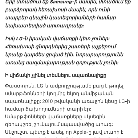
րբ
Ե
մտածում եք Samsung-ի մասին, մտածում եք
բարձրորակ հեռախոսի մասին, որն ունի
տարբեր գնային կատեգորիաների համար
նախատեսված արտադրանք:
Իսկ LG-ն իրական վաճառքի կետ չուներ:
Հեռախոսի գնորդներից շատերի աչքերում
նրանք կարծես ցրված էին. նորարարությունն
առանց ռազմավարության գոյություն չունի:
Ի վիճակի չլինել տեսնելու սպառնալիքը
Փաստորեն, LG-ն ամբողջությամբ բաց է թողել
սմարթֆոնների կողմից եկող անմիջական
սպառնալիքը: 2010 թվականի առաջին կեսը LG-ի
համար ձախողումների տարի էր:
Սմարթֆոնների վաճառքները սկսեցին
գերակշռել շուկայում սպասվածից արագ:
Անշուշտ, պետք է ասել, որ Apple-ը լավ տարի է