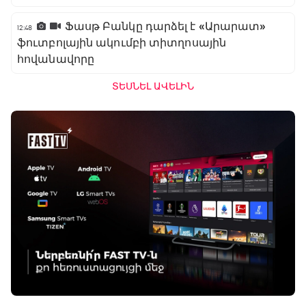
Ֆասթ Բանկը դարձել է «Արարատ»
12:48
ֆուտբոլային ակումբի տիտղոսային
հովանավորը
ՏԵՍՆԵԼ ԱՎԵԼԻՆ