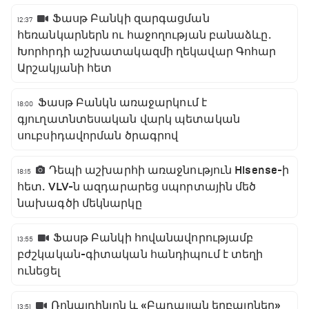
Ֆասթ Բանկի զարգացման
12:37
հեռանկարներն ու հաջողության բանաձևը․
Խորհրդի աշխատակազմի ղեկավար Գոհար
Արշակյանի հետ
Ֆասթ Բանկն առաջարկում է
18:00
գյուղատնտեսական վարկ պետական
սուբսիդավորման ծրագրով
Դեպի աշխարհի առաջնություն Hisense-ի
18:15
հետ․ VLV-ն ազդարարեց սպորտային մեծ
նախագծի մեկնարկը
Ֆասթ Բանկի հովանավորությամբ
13:55
բժշկական-գիտական հանդիպում է տեղի
ունեցել
Ռոնալդինյոն և «Բադալյան եղբայրներ»
13:51