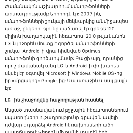
ժամանակին աշխարհում սմարթֆոնների
արտադրությամբ երրորդն էր: 2009-ին,
սմարթֆոնների շուկայի մեկնարկից անմիջապես
առաջ, ընկերությունը վաճառել էր գրեթե 120
միլիոն խաղարկային հեռախոս: 2010 թվականին
LG-ն լրջորեն մուտք է գործել սմարթֆոնների
շուկա՝ Android-ի վրա հիմնված Optimus
սմարթֆոնի գործարկմամբ: Բացի այդ, դրանից
որոշ ժամանակ անց LG-ն Android-ի փոխարեն
սկսել էր օգտվել Microsoft ի Windows Mobile OS-ից
իր «մրցակից» Google-ից: Սա առաջին սխալ քայլն
էր:
LG- ին չհաջողվեց հաջողության հասնել
Անցած տասնամյակում բջջային հեռախոսներում
սպառողների ուշադրությունը գրավելն ավելի
դժվար է դարձել Android հեռախոսների աճի
պատճառով: Վերջին մի քանի տարիների