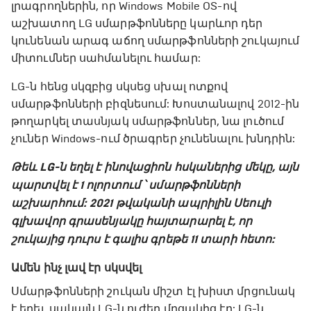
լրագրողներին, որ Windows Mobile OS-ով
աշխատող LG սմարթֆոնները կարևոր դեր
կունենան արագ աճող սմարթֆոնների շուկայում
միտումներ սահմանելու համար:
LG-ն հենց սկզբից սկսեց սխալ ոտքով
սմարթֆոնների բիզնեսում: Խոստանալով 2012-ին
թողարկել տասնյակ սմարթֆոններ, նա լուծում
չուներ Windows-ում ծրագրեր չունենալու խնդրին:
Թեև LG-ն եղել է ինովացիոն հսկաներից մեկը, այն
պարտվել է 1 ոլորտում ՝ սմարթֆոնների
աշխարհում: 2021 թվականի ապրիլին Սեուլի
գլխավոր գրասենյակը հայտարարել է, որ
շուկայից դուրս է գալիս գրեթե 11 տարի հետո:
Ամեն ինչ լավ էր սկսվել
Սմարթֆոնների շուկան միշտ էլ խիստ մրցունակ
է եղել, սակայն LG-ն ուժեղ մրցակից էր: LG-ն