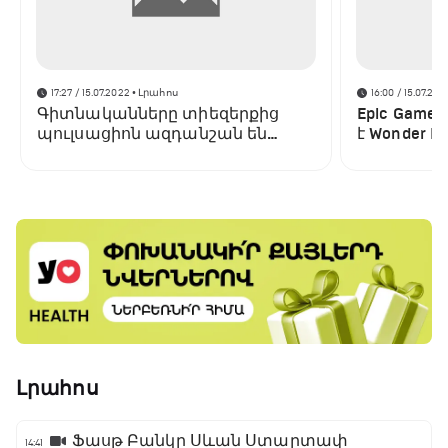
17:27 / 15.07.2022
• Լրահոս
16:00 / 15.07.202
Գիտնականները տիեզերքից
Epic Game
պուլսացիոն ազդանշան են
է Wonder Bo
բռնել․ այն տարբերվում է բոլոր
պլատֆոր
նախորդներից
Լրահոս
Ֆասթ Բանկը Սևան Ստարտափ
14:41