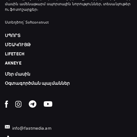
մասին ամենաթարմ սպորտային նորություններ, տեսանյութեր
ու ֆոտոշարքեր։
Ստեղծող՝ Softconstruct
ՍՊՈՐՏ
ՄՇԱԿՈՒՅԹ
LIFETECH
AKNEYE
Մեր մասին
Օգտագործման պայմաններ
info@fastmedia.am