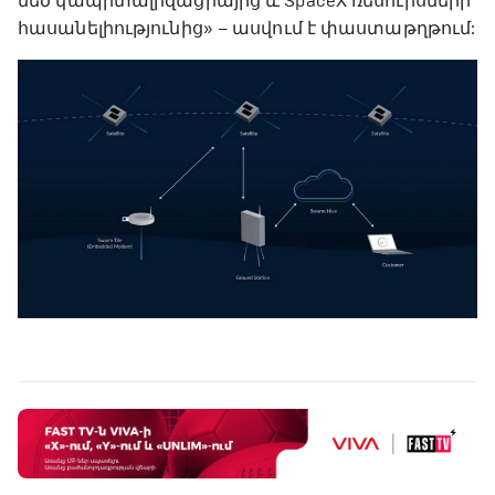
մեծ կապիտալիզացիայից և SpaceX ռեսուրսների
հասանելիությունից» – ասվում է փաստաթղթում: