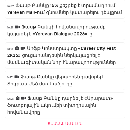
Ֆասթ Բանկը 15% քեշբեք է տրամադրում
16:59
Yerevan Mall-ում գնումներ կատարելու դեպքում
Ֆասթ Բանկի հովանավորությամբ
16:21
կայացել է «Yerevan Dialogue 2026»-ը
Սոֆթ Կոնստրակտը «Career City Fest
13:18
2K26» ցուցահանդեսին ներկայացրել է
մասնագիտական նոր հնարավորություններ
Ֆասթ Բանկը վերաբրենդավորել է
14:17
Տիգրան Մեծ մասնաճյուղը
Ֆասթ Բանկը դարձել է «Արարատ»
12:48
ֆուտբոլային ակումբի տիտղոսային
հովանավորը
ՏԵՍՆԵԼ ԱՎԵԼԻՆ