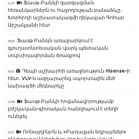
Ֆասթ Բանկի զարգացման
12:37
հեռանկարներն ու հաջողության բանաձևը․
Խորհրդի աշխատակազմի ղեկավար Գոհար
Արշակյանի հետ
Ֆասթ Բանկն առաջարկում է
18:00
գյուղատնտեսական վարկ պետական
սուբսիդավորման ծրագրով
Դեպի աշխարհի առաջնություն Hisense-ի
18:15
հետ․ VLV-ն ազդարարեց սպորտային մեծ
նախագծի մեկնարկը
Ֆասթ Բանկի հովանավորությամբ
13:55
բժշկական-գիտական հանդիպում է տեղի
ունեցել
Ռոնալդինյոն և «Բադալյան եղբայրներ»
13:51