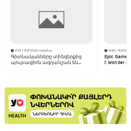
17:27 / 15.07.2022
• Լրահոս
16:00 / 15.07.202
Գիտնականները տիեզերքից
Epic Game
պուլսացիոն ազդանշան են
է Wonder Bo
բռնել․ այն տարբերվում է բոլոր
պլատֆոր
նախորդներից