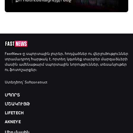
FastNews
-ը սպորտային լուրեր, հոդվածներ ու վերլուծություններ
տրամադրող հարթակ է, որտեղ կգտնեք տարբեր մարզաձևերի
մասին ամենաթարմ սպորտային նորություններ, տեսանյութեր
ու ֆոտոշարքեր։
Ստեղծող՝ Softconstruct
ՍՊՈՐՏ
ՄՇԱԿՈՒՅԹ
LIFETECH
AKNEYE
Մեր մասին