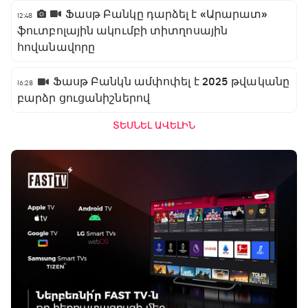
Ֆասթ Բանկը դարձել է «Արարատ»
12:48
ֆուտբոլային ակումբի տիտղոսային
հովանավորը
Ֆասթ Բանկն ամփոփել է 2025 թվականը
16:28
բարձր ցուցանիշներով
ՏԵՍՆԵԼ ԱՎԵԼԻՆ