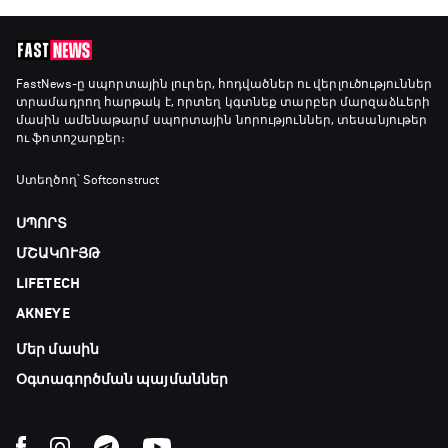
FastNews
-ը սպորտային լուրեր, հոդվածներ ու վերլուծություններ
տրամադրող հարթակ է, որտեղ կգտնեք տարբեր մարզաձևերի
մասին ամենաթարմ սպորտային նորություններ, տեսանյութեր
ու ֆոտոշարքեր։
Ստեղծող՝ Softconstruct
ՍՊՈՐՏ
ՄՇԱԿՈՒՅԹ
LIFETECH
AKNEYE
Մեր մասին
Օգտագործման պայմաններ