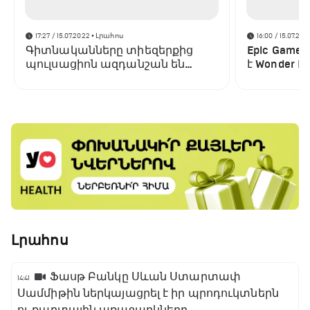
17:27 / 15.07.2022
• Լրահոս
16:00 / 15.07.202
Գիտնականները տիեզերքից
Epic Game
պուլսացիոն ազդանշան են
է Wonder Bo
բռնել․ այն տարբերվում է բոլոր
պլատֆոր
նախորդներից
Լրահոս
Ֆասթ Բանկը Սևան Ստարտափ
14:41
Սամմիթին ներկայացրել է իր պրոդուկտներն