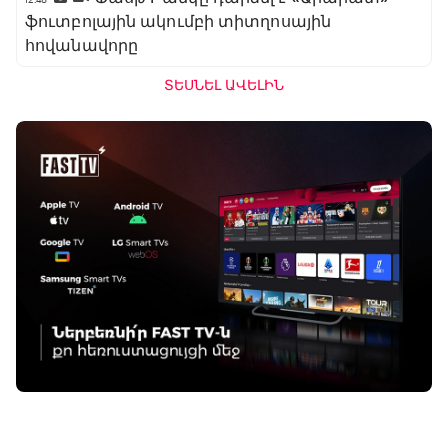
ֆուտբոլային ակումբի տիտղոսային
հովանավորը
ՏԵՍՆԵԼ ԱՎԵԼԻՆ