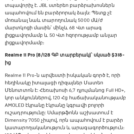
տպավորիչ է. JBL ստերեո բարձրախոսներն
ապահովում են բարձրորակ ձայն: Պետք չէ
մոռանալ նաև տարողունակ 5000 մԱ/ժ
մարտկոցի մասին՝ մինչև 68 Վտ արագ
լիցքավորմամբ և 50 Վտ հզորությամբ անլար
լիցքավորմամբ։
Realme 11 Pro (8/128 ԳԲ տարբերակ)՝ սկսած $318-
ից
Realme 11 Pro-ն արվեստի իսկական գործ է, որի
հեղինակը իտալացի դիզայներ Մատեո
Մենոտտոն է: Հեռախոսի 6,7 դյույմանոց Full HD+,
կոր անկյուններով, 120 Հց հաճախականությամբ
AMOLED էկրանը էկրանը կգրավի բոլորի
ուշադրությունը: Սմարթֆոնն աշխատում է
Dimensity 7050 չիպով, որն ապահովում է բարձր
կատարողականություն և արագագործություն։