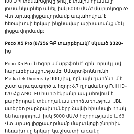
100 ՄՊ տեսախցիկը թույլ է տալիս հիանալի
լուսանկարներ անել, իսկ 5000 մԱ/ժ մարտկոցը 67
Վտ արագ լիցքավորմամբ ապահովում է
հեռախոսի երկար ինքնավար աշխատանք մեկ
լիցքավորմամբ։
Poco X5 Pro (8/256 ԳԲ տարբերակ)՝ սկսած $320-
ից
Poco X5 Pro-ն հզոր սմարթֆոն է՝ գին–որակ լավ
հարաբերակցությամբ: Սմարտֆոնն ունի
MediaTek Dimensity 1100 չիպ, որն այն դարձնում է
շատ արագագործ և հզոր: 6,7 դյույմանոց Full HD+
120 Հց AMOLED հարթ էկրանը ապահովում է
բարձրորակ տեսողական փորձառություն: JBL
ստերեո բարձրախոսները ձայնի հիանալի որակ
են հաղորդում, իսկ 5000 մԱ/ժ հզորությամբ և 68
Վտ արագ լիցքավորմամբ մարտկոցի շնորհիվ
հեռախոսը երկար կաշխատի առանց