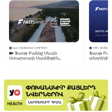
14:41 / 06.08.2026
• LIFETECH
11:55 / 05.08.20
Ֆասթ Բանկը Սևան
Ֆասթ Բան
Ստարտափ Սամմիթին
տնօրենի 
ներկայացրել է իր
նախագահ
պրոդուկտներն ու քարտային
նշանակվել
առաջարկները
Գանջալյա