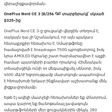
վերալիցքավորման։
OnePlus Nord CE 3 (8/256 ԳԲ տարբերակ)՝ սկսած
$325-ից
OnePlus Nord CE 3-ը ցուցակի վերջին տեղում է,
սակայն դա չի նշանակում, որ այն ​​պակաս
հետաքրքիր հեռախոս է: Սմարթֆոնը
համալրված է Snapdragon 750G պրոցեսորով, իսկ
նրա AMOLED էկրանը շատ հարմարավետ է աչքի
համար պատկերի բարձր որակով։ Հիմնական
տեսախցիկն ունի 64 մեգապիքսել սենսոր, իսկ
4500 մԱ/ժ հզորությամբ մարտկոցն ապահովում
է հեռախոսի երկար ինքնավար աշխատանք մեկ
լիցքավորմամբ։
Եթե էլ ավելի մատչելի հեռախոսներ եք փնտրում,
ապա կարող եք ծանոթանալ լավագույն
սմարթֆոնների մեր ցուցակներին մինչև 280