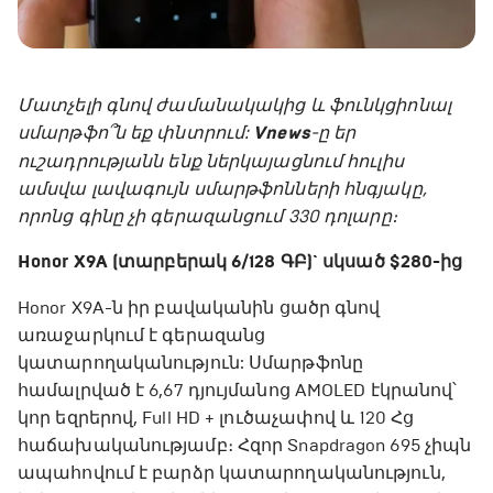
Մատչելի գնով ժամանակակից և ֆունկցիոնալ
սմարթֆո՞ն եք փնտրում:
Vnews
-ը եր
ուշադրությանն ենք ներկայացնում հուլիս
ամսվա լավագույն սմարթֆոնների հնգյակը,
որոնց գինը չի գերազանցում 330 դոլարը։
Honor X9A (տարբերակ 6/128 ԳԲ)` սկսած $280-ից
Honor X9A-ն իր բավականին ցածր գնով
առաջարկում է գերազանց
կատարողականություն: Սմարթֆոնը
համալրված է 6,67 դյույմանոց AMOLED էկրանով՝
կոր եզրերով, Full HD + լուծաչափով և 120 Հց
հաճախականությամբ։ Հզոր Snapdragon 695 չիպն
ապահովում է բարձր կատարողականություն,