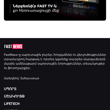
FastNews
-ը սպորտային լուրեր, հոդվածներ ու վերլուծություններ
տրամադրող հարթակ է, որտեղ կգտնեք տարբեր մարզաձևերի
մասին ամենաթարմ սպորտային նորություններ, տեսանյութեր
ու ֆոտոշարքեր։
Ստեղծող՝ Softconstruct
ՍՊՈՐՏ
ՄՇԱԿՈՒՅԹ
LIFETECH