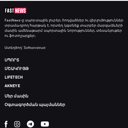
FastNews
-ը սպորտային լուրեր, հոդվածներ ու վերլուծություններ
տրամադրող հարթակ է, որտեղ կգտնեք տարբեր մարզաձևերի
մասին ամենաթարմ սպորտային նորություններ, տեսանյութեր
ու ֆոտոշարքեր։
Ստեղծող՝ Softconstruct
ՍՊՈՐՏ
ՄՇԱԿՈՒՅԹ
LIFETECH
AKNEYE
Մեր մասին
Օգտագործման պայմաններ