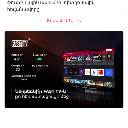
ֆուտբոլային ակումբի տիտղոսային
հովանավորը
ՏԵՍՆԵԼ ԱՎԵԼԻՆ