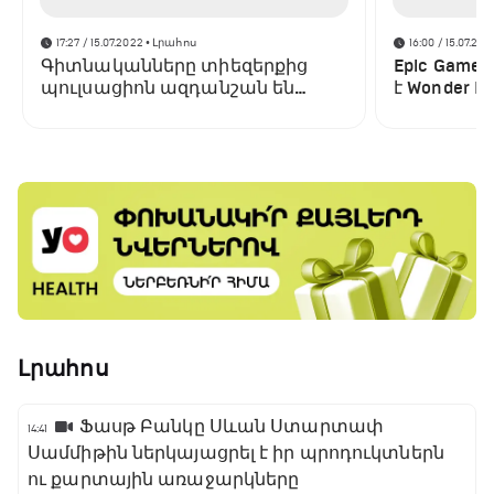
17:27 / 15.07.2022
• Լրահոս
16:00 / 15.07.202
Գիտնականները տիեզերքից
Epic Game
պուլսացիոն ազդանշան են
է Wonder Bo
բռնել․ այն տարբերվում է բոլոր
պլատֆոր
նախորդներից
Լրահոս
Ֆասթ Բանկը Սևան Ստարտափ
14:41
Սամմիթին ներկայացրել է իր պրոդուկտներն
ու քարտային առաջարկները