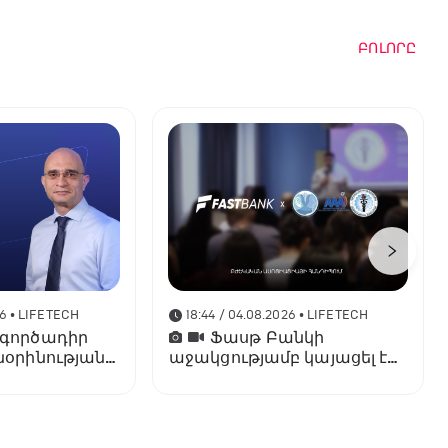
ԲՈԼՈՐԸ
26
• LIFETECH
18:44 / 04.08.2026
• LIFETECH
 գործադիր
Ֆասթ Բանկի
նօրինության
աջակցությամբ կայացել է
աշտոնում
մետաբոլիկ
 Տարոն
համախտանիշի թեմայով
համաժողով