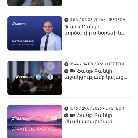
պրոդուկտներն ու
քարտային
առաջարկները
11:55 / 05.08.2026
• LIFETECH
Ֆասթ Բանկի
գործադիր տնօրենի և
տնօրինության
նախագահի
պաշտոնում նշանակվել
է Տարոն Գանջալյանը
18:44 / 04.08.2026
• LIFETECH
Ֆասթ Բանկի
աջակցությամբ կայացել
է մետաբոլիկ
համախտանիշի
թեմայով համաժողով
16:16 / 29.07.2026
• LIFETECH
Ֆասթ Բանկը
Սևան ստարտափ
սամմիթ 2026-ի
ռազմավարական