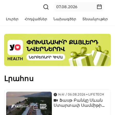
Լուրեր
Հոդվածներ
Նախագծեր
Տեսանյութեր
Լրահոս
14:41 / 06.08.2026
• LIFETECH
Ֆասթ Բանկը Սևան
Ստարտափ Սամմիթին
ներկայացրել է իր