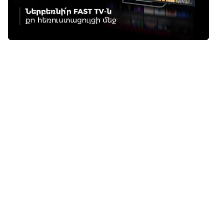
Գոհար Հարությունյան
13:26 / 08.07.2026
• LIFETECH
Ֆասթ բրենդը
ֆինանսական
ծառայություններ
կմատուցի
Եվրամիության
երկրներում
16:32 / 24.06.2026
• LIFETECH
Բանկինգն ու թվային
տրանսֆորմացիան․
հարցազրույց Ֆասթ
Բանկի մանրածախ
բիզնեսի տնօրեն
Տիգրան Սարգսյանի
հետ
12:37 / 11.06.2026
• LIFETECH
Ֆասթ Բանկի
զարգացման
հեռանկարներն ու
հաջողության
բանաձևը․ Խորհրդի
աշխատակազմի