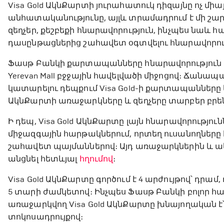
Visa Gold ԱկնՔարտի յուրահատուկ դիզայնը ոչ մի
անհատականությունը, այլև տրամադրում է մի շար
զեղչեր, քեշբեքի հնարավորություն, ինչպես նաև
դասընթացներից շահավետ օգտվելու հնարավորութ
Ֆասթ Բանկի քարտապանները հնարավորություն ունե
Yerevan Mall բջջային հավելվածի միջոցով։ Ճանապ
կատարելու դեպքում Visa Gold-ի քարտապանները կ
ԱկնՔարտի առաջարկները և զեղչերը տարբեր բրեն
Ի դեպ, Visa Gold ԱկնՔարտը լայն հնարավորությո
միջազգային հարթակներում, որտեղ ուսանողները 
շահավետ պայմաններով։ Այդ առաջարկներին և 
անցնել հետևյալ
հղումով
։
Visa Gold ԱկնՔարտը գործում է 4 արժույթով՝ դրամ
5 տարի ժամկետով։ Ինչպես Ֆասթ Բանկի բոլոր հա
առաջարկվող Visa Gold ԱկնՔարտը խնայողական է
տոկոսադրույքով։