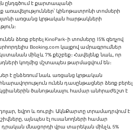
այն ընդգծում է քարտապանի
ք առավելություններ՝ կինոթատրոնի տոմսերի
 հայտնի առցանց կրթական հարթակների
յուն։
ն ձեռք բերել KinoPark-ի տոմսերը 15% զեղչով
արհորդելիս Booking.com կայքով ամրագրումներ
ստանան մինչև 7% քեշբեք։ Հավելենք նաև, որ
դների կողմից մշտապես թարմացվում են։
ւններ է ընձեռում նաև առցանց կրթական
հնարավորություն ունեն դասընթացներ ձեռք բերել
ակցիաներին ծանոթանալու համար անհրաժեշտ է
, դոլար, եվրո և ռուբլի։ ԱկնՔարտը տրամադրվում է
շիվները, այնպես էլ ուսանողների համար
՝ դրական մնացորդի վրա տարեկան մինչև 5%