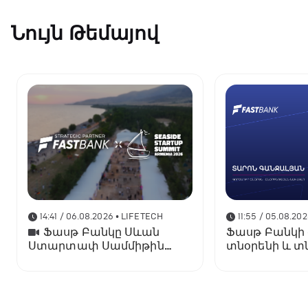
Նույն Թեմայով
14:41 / 06.08.2026
• LIFETECH
11:55 / 05.08.20
Ֆասթ Բանկը Սևան
Ֆասթ Բանկի
Ստարտափ Սամմիթին
տնօրենի և տ
ներկայացրել է իր
նախագահի պ
պրոդուկտներն ու
նշանակվել է
քարտային առաջարկները
Գանջալյանը