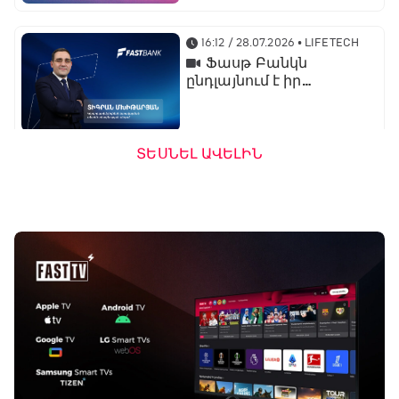
գործընկերն է
16:12 / 28.07.2026
• LIFETECH
Ֆասթ Բանկն
ընդլայնում է իր
միջազգային
նախագծերը․
կորպորատիվ բիզնես
կառավարման տնօրեն
ՏԵՍՆԵԼ ԱՎԵԼԻՆ
Տիգրան Մխիթարյան
13:32 / 23.07.2026
• LIFETECH
Ֆասթ Բանկն
առաջարկում է
ներդրումային վարկ
արտերկրում անշարժ
գույք ձեռք բերելու
համար
16:24 / 20.07.2026
• LIFETECH
Ֆասթ Բանկի
ամենամեծ ներուժը
տեխնոլոգիական
մտածողությունն է․
ֆինանսական տնօրեն