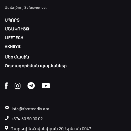
Ստեղծող՝ Softconstruct
ՍՊՈՐՏ
ՄՇԱԿՈՒՅԹ
LIFETECH
AKNEYE
Մեր մասին
Օգտագործման պայմաններ
info@fastmedia.am
+374 60 90 00 09
Գարեգին Հովսեփյան 20, Երևան 0047