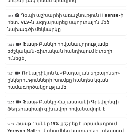
սուբսիդավորման ծրագրով
Դեպի աշխարհի առաջնություն Hisense-ի
18:15
հետ․ VLV-ն ազդարարեց սպորտային մեծ
նախագծի մեկնարկը
Ֆասթ Բանկի հովանավորությամբ
13:55
բժշկական-գիտական հանդիպում է տեղի
ունեցել
Ռոնալդինյոն և «Բադալյան եղբայրներ»
13:51
ընկերությունների խումբը հանդես կգան
համագործակցությամբ
Ֆասթ Բանկը Հայաստանի Գրեփլինգի
12:05
Ֆեդերացիայի գլխավոր հովանավորն է
Ֆասթ Բանկը 15% քեշբեք է տրամադրում
16:59
Yerevan Mall-ում գնումներ կատարելու դեպքում