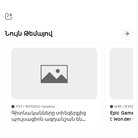
Նույն Թեմայով
17:27 / 15.07.2022
• Լրահոս
16:00 / 15.07.202
Գիտնականները տիեզերքից
Epic Game
պուլսացիոն ազդանշան են
է Wonder Bo
բռնել․ այն տարբերվում է բոլոր
պլատֆոր
նախորդներից