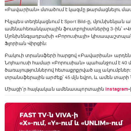
«Բավարիան» մտածում է կազմը թարմացնելու մաս
Ինչպես տեղեկացնում է Sport Bild-ը, մյունխենյան
ամենահեռանկարային ֆուտբոլիստներից 3-ին՝ «Վ
Մյոնխենգլադբախի «Բորուսիայի» կիսապաշտպան 
Ֆլորիան Վիրցին:
Բակուի տրանսֆերի հարցով «Բավարիան» արդեն սկ
Նոյհաուսի համար «Բորուսիան» պահանջում է 40 մ
ծառայություններով հետաքրքրված այլ ակումբներ:
տրանսֆերային արժեք՝ 45 մլն եվրո, և ամեն տարի
Միացի՛ր հայկական ամենասպորտային
Instagram
-