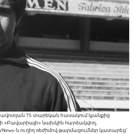
առավոտյան 75 տարեկան հասակում կյանքից
նի «Բավարիայի» նախկին հարձակվող,
 VNews-ն ուղիղ ռեժիմով թարմացումներ կատարեց՝