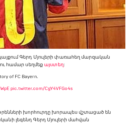
այքում Գերդ Մյուլերի փառահեղ մարզական
լու համար սեղմեք
այստեղ
:
tory of FC Bayern.
qWpE
pic.twitter.com/CgY4VFGo4s
օրենների խորհուրդը խորապես վշտացած են
անի լեգենդ Գերդ Մյուլերի մահվան