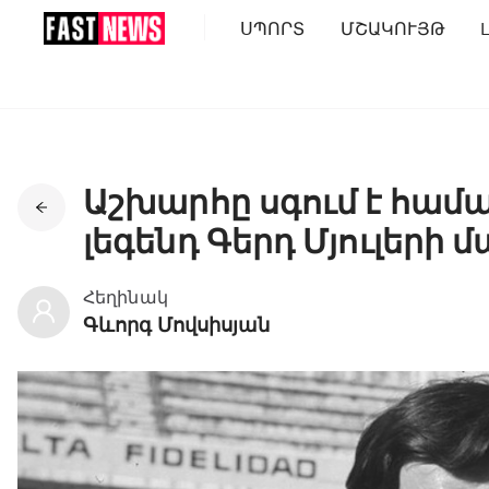
ՍՊՈՐՏ
ՄՇԱԿՈՒՅԹ
Աշխարհը սգում է համ
լեգենդ Գերդ Մյուլերի 
Հեղինակ
Գևորգ Մովսիսյան