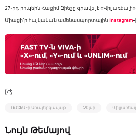
27-րդ րոպեին Հաքիմ Զիեշը գրավել է «Վիլյառեալի
Միացի՛ր հայկական ամենասպորտային
Instagram
-
ՈւԵՖԱ-ի Սուպերգավաթ
Չելսի
Վիլյառեա
Նույն Թեմայով