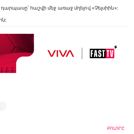
» դարպասը՝ հաշվի մեջ առաջ մղելով «Չելսիին»:
ին:
լ
ԲՈԼՈՐԸ