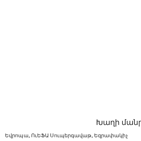
Խաղի ման
Եվրոպա, ՈւԵՖԱ Սուպերգավաթ, Եզրափակիչ