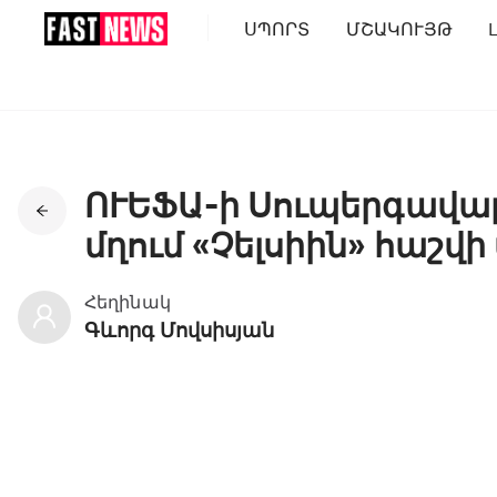
ՍՊՈՐՏ
ՄՇԱԿՈՒՅԹ
ՈՒԵՖԱ-ի Սուպերգավաթ
մղում «Չելսիին» հաշվի
Հեղինակ
Գևորգ Մովսիսյան